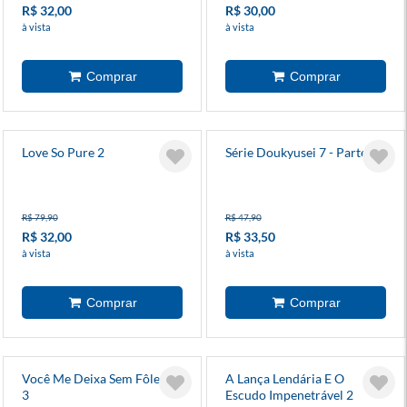
R$ 32,00
R$ 30,00
à vista
à vista
Love So Pure 2
Série Doukyusei 7 - Parte 1
R$ 79,90
R$ 47,90
R$ 32,00
R$ 33,50
à vista
à vista
Você Me Deixa Sem Fôlego
A Lança Lendária E O
3
Escudo Impenetrável 2