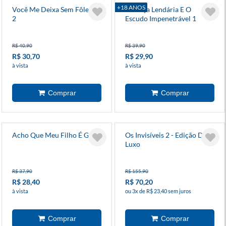
+18 ANOS
Você Me Deixa Sem Fôlego
A Lança Lendária E O
2
Escudo Impenetrável 1
R$ 40,90
R$ 39,90
R$ 30,70
R$ 29,90
à vista
à vista
Acho Que Meu Filho É Gay 5
Os Invisíveis 2 - Edição De
Luxo
R$ 37,90
R$ 155,90
R$ 28,40
R$ 70,20
à vista
ou 3x de R$ 23,40 sem juros