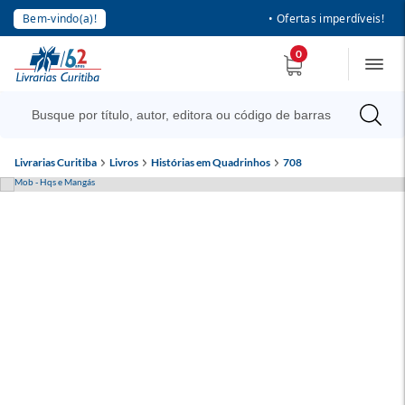
Bem-vindo(a)!
• Ofertas imperdíveis!
0
Livrarias Curitiba
Livros
Histórias em Quadrinhos
708