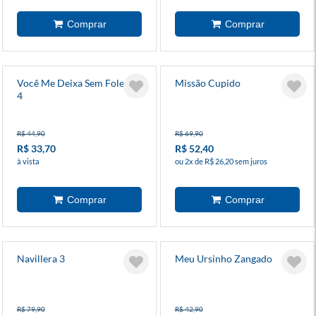
Você Me Deixa Sem Folego
Missão Cupido
4
R$ 44,90
R$ 69,90
R$ 33,70
R$ 52,40
à vista
ou 2x de R$ 26,20 sem juros
Navillera 3
Meu Ursinho Zangado
R$ 79,90
R$ 42,90