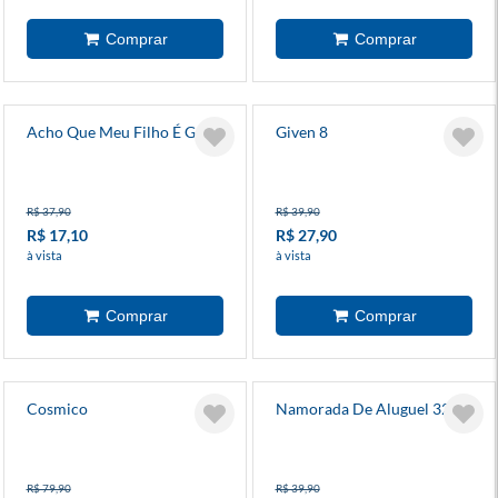
Acho Que Meu Filho É Gay 2
Given 8
R$ 37,90
R$ 39,90
R$ 17,10
R$ 27,90
à vista
à vista
Cosmico
Namorada De Aluguel 32
R$ 79,90
R$ 39,90