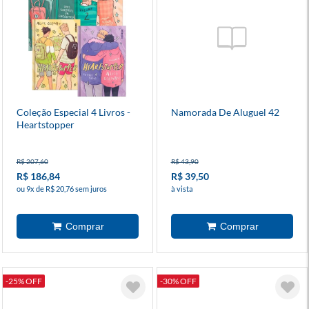
Coleção Especial 4 Livros -
Namorada De Aluguel 42
Heartstopper
R$ 207,60
R$ 43,90
R$ 186,84
R$ 39,50
ou 9x de R$ 20,76 sem juros
à vista
-25% OFF
-30% OFF