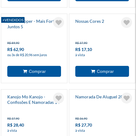
+VENDIDOS
Heartstopper - Mais Fortes
Nossas Cores 2
Juntos 5
R$ 89,90
R$ 37,90
R$ 62,90
R$ 17,10
ou 3x de R$ 20,96 sem juros
à vista
Kanojo Mo Kanojo -
Namorada De Aluguel 28
Confissões E Namoradas 14
R$ 37,90
R$ 36,90
R$ 28,40
R$ 27,70
à vista
à vista