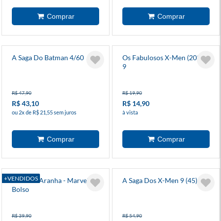
A Saga Do Batman 4/60
Os Fabulosos X-Men (2025)
9
R$ 47,90
R$ 19,90
R$ 43,10
R$ 14,90
ou 2x de R$ 21,55 sem juros
à vista
+VENDIDOS
Homem-Aranha - Marvel De
A Saga Dos X-Men 9 (45)
Bolso
R$ 39,90
R$ 54,90