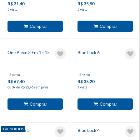
R$ 31,40
R$ 35,90
à vista
à vista
One Piece 3 Em 1 - 15
Blue Lock 6
R$ 89,90
R$ 46,90
R$ 67,40
R$ 35,20
ou 3x de R$ 22,46 sem juros
à vista
+VENDIDOS
Blue Lock 5
Blue Lock 4