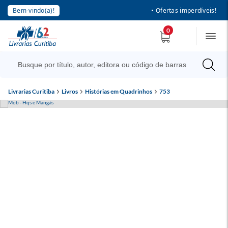
Bem-vindo(a)!
• Ofertas imperdíveis!
0
Livrarias Curitiba
Livros
Histórias em Quadrinhos
753