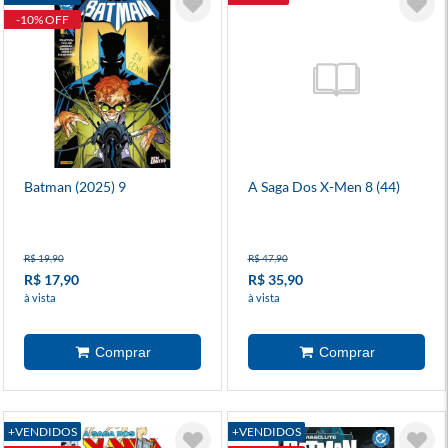
-10% OFF
Batman (2025) 9
A Saga Dos X-Men 8 (44)
R$ 19,90
R$ 47,90
R$ 17,90
R$ 35,90
à vista
à vista
+VENDIDOS
+VENDIDOS