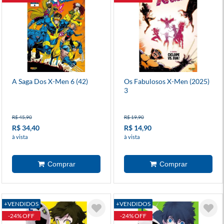
A Saga Dos X-Men 6 (42)
Os Fabulosos X-Men (2025)
3
R$ 45,90
R$ 19,90
R$ 34,40
R$ 14,90
à vista
à vista
+VENDIDOS
+VENDIDOS
-24% OFF
-24% OFF