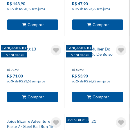
R$ 143,90
R$ 47,90
ou 7x de R$ 20,55 sem juros
ou 2x de R$ 23,95 sem juros
LANÇAMENTO
LANÇAMENTO
Solo Leveling 13
Supergirl: Mulher Do
Amanhã - Dc De Bolso
+VENDIDOS
+VENDIDOS
R$ 78,90
R$ 59,90
R$ 71,00
R$ 53,90
ou 3x de R$ 23,66 sem juros
ou 2x de R$ 26,95 sem juros
+VENDIDOS
Jojos Bizarre Adventure -
Dandadan 21
Parte 7 - Steel Ball Run 15