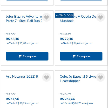
+VENDIDOS
Jojos Bizarre Adventure -
Demolidor: A Queda De
Parte 7 - Steel Ball Run 2
Murdock
R$ 57,90
R$ 105,90
R$ 43,40
R$ 79,40
ou 2x de R$ 21,70 sem juros
ou 3x de R$ 26,46 sem juros
Asa Noturna (2022) 8
Coleção Especial 5 Livros -
Heartstopper
R$ 59,90
R$ 297,40
R$ 41,90
R$ 267,66
ou 2x de R$ 20,95 sem juros
ou 10x de R$ 26,76 sem juros