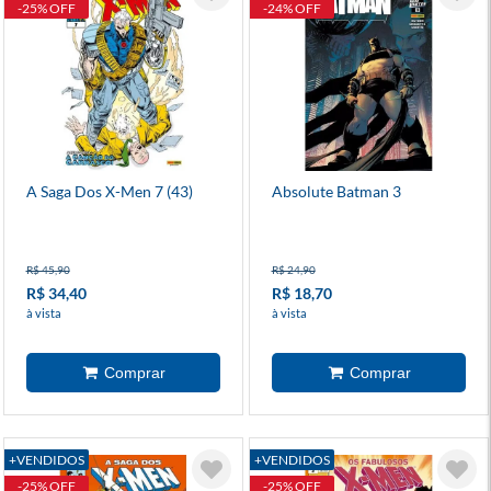
-25% OFF
-24% OFF
A Saga Dos X-Men 7 (43)
Absolute Batman 3
R$ 45,90
R$ 24,90
R$ 34,40
R$ 18,70
à vista
à vista
+VENDIDOS
+VENDIDOS
-25% OFF
-25% OFF