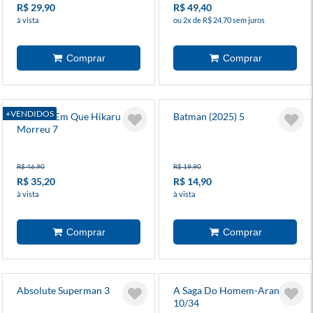
R$ 29,90
R$ 49,40
à vista
ou 2x de R$ 24,70 sem juros
+VENDIDOS
O Verão Em Que Hikaru
Batman (2025) 5
Morreu 7
R$ 46,90
R$ 19,90
R$ 35,20
R$ 14,90
à vista
à vista
Absolute Superman 3
A Saga Do Homem-Aranha
10/34