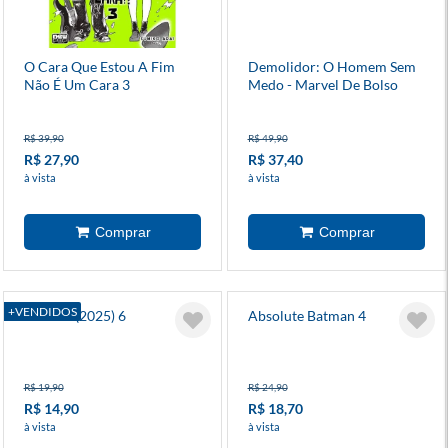
O Cara Que Estou A Fim
Demolidor: O Homem Sem
Não É Um Cara 3
Medo - Marvel De Bolso
R$ 39,90
R$ 49,90
R$ 27,90
R$ 37,40
à vista
à vista
+VENDIDOS
Batman (2025) 6
Absolute Batman 4
R$ 19,90
R$ 24,90
R$ 14,90
R$ 18,70
à vista
à vista