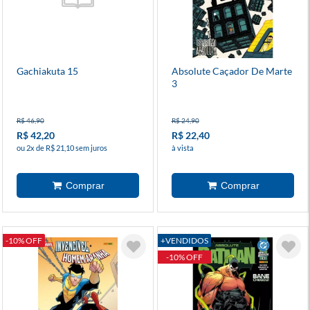
Gachiakuta 15
Absolute Caçador De Marte
3
R$ 46,90
R$ 24,90
R$ 42,20
R$ 22,40
ou 2x de R$ 21,10 sem juros
à vista
-10% OFF
+VENDIDOS
-10% OFF