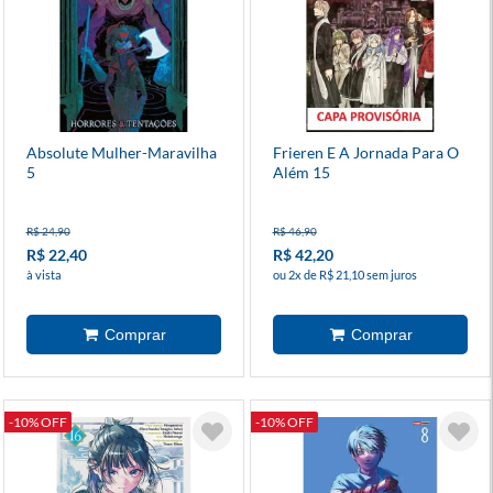
Absolute Mulher-Maravilha
Frieren E A Jornada Para O
5
Além 15
R$ 24,90
R$ 46,90
R$ 22,40
R$ 42,20
à vista
ou 2x de R$ 21,10 sem juros
-10% OFF
-10% OFF