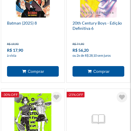
Batman (2025) 8
20th Century Boys - Edição
Definitiva 6
R$ 19,90
R$ 74,90
R$ 17,90
R$ 56,20
à vista
ou 2x de R$ 28,10 sem juros
-30% OFF
-25% OFF