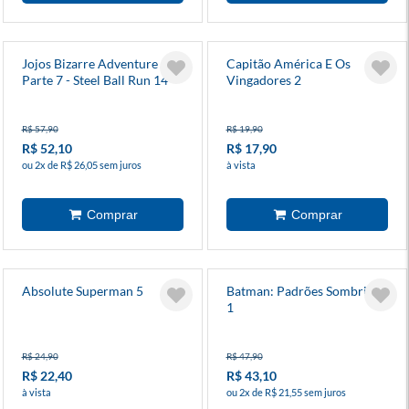
Jojos Bizarre Adventure -
Capitão América E Os
Parte 7 - Steel Ball Run 14
Vingadores 2
R$ 57,90
R$ 19,90
R$ 52,10
R$ 17,90
ou 2x de R$ 26,05 sem juros
à vista
Absolute Superman 5
Batman: Padrões Sombrios
1
R$ 24,90
R$ 47,90
R$ 22,40
R$ 43,10
à vista
ou 2x de R$ 21,55 sem juros