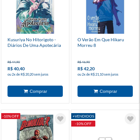
Kusuriya No Hitorigoto -
O Verão Em Que Hikaru
Diários De Uma Apotecária
Morreu 8
16
R$ 44,90
R$ 46,90
R$ 40,40
R$ 42,20
ou 2x de R$ 20,20 sem juros
ou 2x de R$ 21,10 sem juros
-10% OFF
+VENDIDOS
-10% OFF