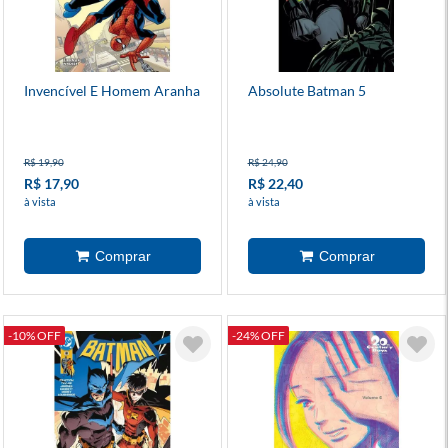
Invencível E Homem Aranha
Absolute Batman 5
R$ 19,90
R$ 24,90
R$ 17,90
R$ 22,40
à vista
à vista
-10% OFF
-24% OFF