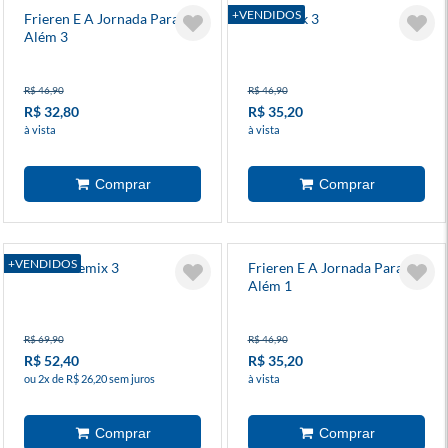
+VENDIDOS
Frieren E A Jornada Para O
Blue Lock 3
Além 3
R$ 46,90
R$ 46,90
R$ 32,80
R$ 35,20
à vista
à vista
+VENDIDOS
Bleach Remix 3
Frieren E A Jornada Para O
Além 1
R$ 69,90
R$ 46,90
R$ 52,40
R$ 35,20
ou 2x de R$ 26,20 sem juros
à vista