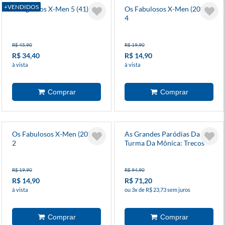
+VENDIDOS
A Saga Dos X-Men 5 (41)
Os Fabulosos X-Men (2025)
4
R$ 45,90
R$ 19,90
R$ 34,40
R$ 14,90
à vista
à vista
Os Fabulosos X-Men (2025)
As Grandes Paródias Da
2
Turma Da Mônica: Trecos
Estranhos - Capa Dura
R$ 19,90
R$ 94,90
R$ 14,90
R$ 71,20
à vista
ou 3x de R$ 23,73 sem juros