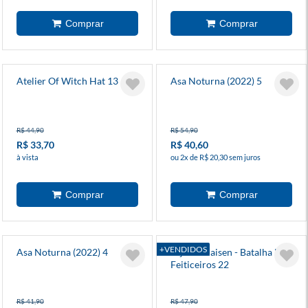
Atelier Of Witch Hat 13
Asa Noturna (2022) 5
R$ 44,90
R$ 54,90
R$ 33,70
R$ 40,60
à vista
ou 2x de R$ 20,30 sem juros
+VENDIDOS
Asa Noturna (2022) 4
Jujutsu Kaisen - Batalha De
Feiticeiros 22
R$ 41,90
R$ 47,90