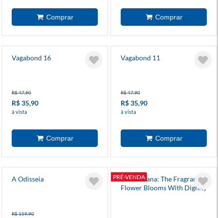
Vagabond 16
Vagabond 11
R$ 47,90
R$ 47,90
R$ 35,90
R$ 35,90
à vista
à vista
PRÉ-VENDA
A Odisseia
Kaoru Hana: The Fragrant
Flower Blooms With Dignity
7
R$ 159,90