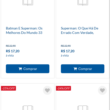
Batman E Superman: Os
Superman: O Que Há De
Melhores Do Mundo 33
Errado Com Verdade,
Justiça E Um Futuro
Melhor?
R$ 22,90
R$ 22,90
R$ 17,20
R$ 17,20
à vista
à vista
-25% OFF
-24% OFF