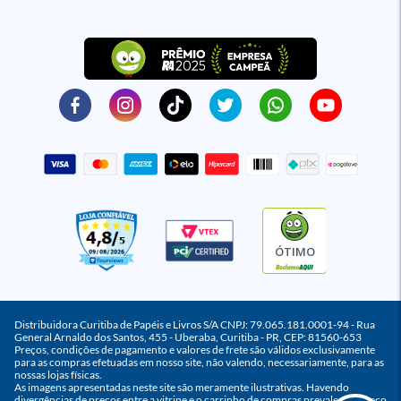
ÓTIMO
Distribuidora Curitiba de Papéis e Livros S/A CNPJ: 79.065.181.0001-94 - Rua
General Arnaldo dos Santos, 455 - Uberaba, Curitiba - PR, CEP: 81560-653
Preços, condições de pagamento e valores de frete são válidos exclusivamente
para as compras efetuadas em nosso site, não valendo, necessariamente, para as
nossas lojas físicas.
As imagens apresentadas neste site são meramente ilustrativas. Havendo
divergências de preços entre a vitrine e o carrinho de compras prevalece o preço