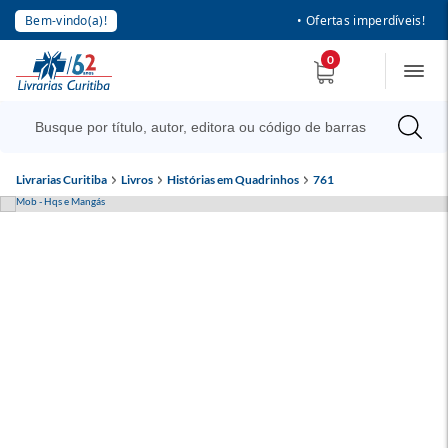
Bem-vindo(a)!
• Ofertas imperdíveis!
0
Livrarias Curitiba
Livros
Histórias em Quadrinhos
761