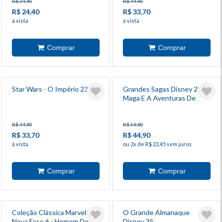
R$ 34,90
R$ 44,90
R$ 24,40
R$ 33,70
à vista
à vista
Star Wars - O Império 23
Grandes Sagas Disney 28 -
Maga E A Aventuras De
Família
R$ 44,90
R$ 59,90
R$ 33,70
R$ 44,90
à vista
ou 2x de R$ 22,45 sem juros
Coleção Clássica Marvel:
O Grande Almanaque
Nova Fase 6 - Homem De
Disney 35