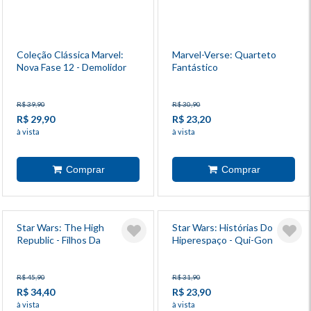
Coleção Clássica Marvel:
Marvel-Verse: Quarteto
Nova Fase 12 - Demolidor
Fantástico
R$ 39,90
R$ 30,90
R$ 29,90
R$ 23,20
à vista
à vista
Star Wars: The High
Star Wars: Histórias Do
Republic - Filhos Da
Hiperespaço - Qui-Gon
Tempestade
R$ 45,90
R$ 31,90
R$ 34,40
R$ 23,90
à vista
à vista