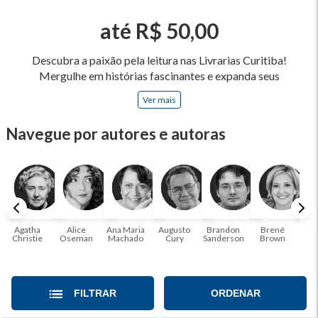
até R$ 50,00
Descubra a paixão pela leitura nas Livrarias Curitiba!
Mergulhe em histórias fascinantes e expanda seus
horizontes, onde cada página é uma porta para novos
Ver mais
universos e perspectivas. Ler nos permite viajar sem sair do
lugar e enriquecer nossa mente, abrace o poder das palavras
Navegue por autores e autoras
e tenha a oportunidade de alcançar o seu crescimento
pessoal e profissional ou também mergulhe em histórias e
passe um tempo no mundo da imaginação! A leitura
transforma vidas e estamos aqui para ajudar a transformar a
sua! Tenha certeza, temos o livro perfeito para você!
Agatha
Alice
Ana Maria
Augusto
Brandon
Brené
C. S
Christie
Oseman
Machado
Cury
Sanderson
Brown
FILTRAR
ORDENAR