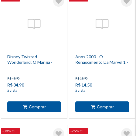
Disney Twisted-
Anos 2000 - O
Wonderland: O Mangá -
Renascimento Da Marvel 1 -
Livro De Heartslabyul 1
Vingadores
R$ 49,90
R$ 19,90
R$ 34,90
R$ 14,50
à vista
à vista
-30% OFF
-25% OFF