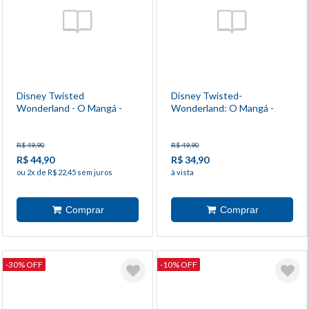
Disney Twisted
Disney Twisted-
Wonderland - O Mangá -
Wonderland: O Mangá -
Antologia 1
Livro De Heartslabyul - 4
R$ 49,90
R$ 49,90
R$ 44,90
R$ 34,90
ou 2x de R$ 22,45 sem juros
à vista
-30% OFF
-10% OFF