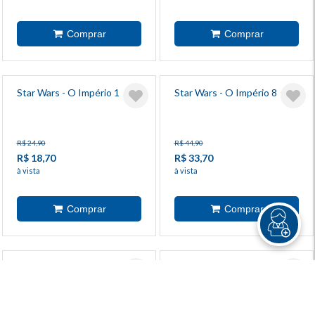
Star Wars - O Império 1
Star Wars - O Império 8
R$ 24,90
R$ 44,90
R$ 18,70
R$ 33,70
à vista
à vista
Star Wars - O Império 7
Grandes Sagas Disney 23 -
Mickey Kid E Pateta Seis
Tiros - Parte 1