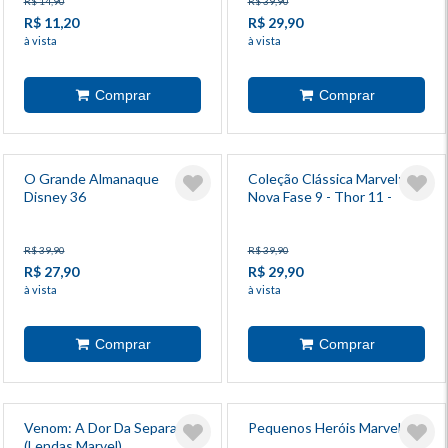
R$ 14,90
R$ 39,90
R$ 11,20
R$ 29,90
à vista
à vista
O Grande Almanaque
Coleção Clássica Marvel:
Disney 36
Nova Fase 9 - Thor 11 -
Campo De Batalha: Terra!
R$ 39,90
R$ 39,90
R$ 27,90
R$ 29,90
à vista
à vista
Venom: A Dor Da Separação
Pequenos Heróis Marvel 8
(Lendas Marvel)