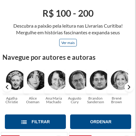
R$ 100 - 200
Descubra a paixão pela leitura nas Livrarias Curitiba!
Mergulhe em histórias fascinantes e expanda seus
horizontes, onde cada página é uma porta para novos
Ver mais
universos e perspectivas. Ler nos permite viajar sem sair do
lugar e enriquecer nossa mente, abrace o poder das palavras
Navegue por autores e autoras
e tenha a oportunidade de alcançar o seu crescimento
pessoal e profissional ou também mergulhe em histórias e
passe um tempo no mundo da imaginação! A leitura
transforma vidas e estamos aqui para ajudar a transformar a
sua! Tenha certeza, temos o livro perfeito para você!
Agatha
Alice
Ana Maria
Augusto
Brandon
Brené
C. S
Christie
Oseman
Machado
Cury
Sanderson
Brown
FILTRAR
ORDENAR