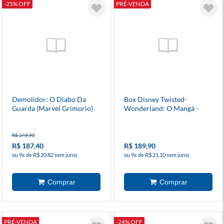
-25% OFF
PRÉ-VENDA
Demolidor: O Diabo Da
Box Disney Twisted-
Guarda (Marvel Grimorio)
Wonderland: O Mangá -
Livro De Heartslabyul
R$ 249,90
R$ 187,40
R$ 189,90
ou 9x de R$ 20,82 sem juros
ou 9x de R$ 21,10 sem juros
PRÉ-VENDA
-24% OFF