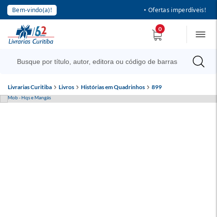
Bem-vindo(a)!
• Ofertas imperdíveis!
0
Livrarias Curitiba
Livros
Histórias em Quadrinhos
899