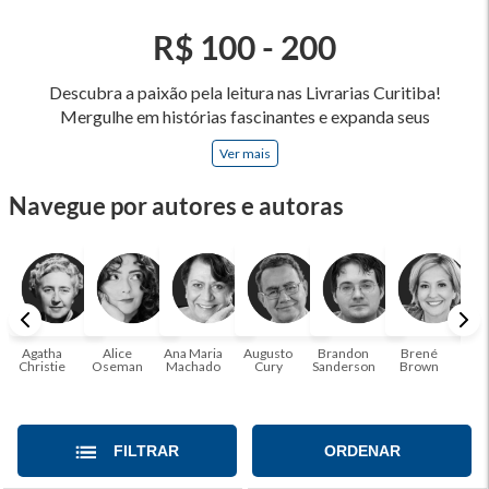
R$ 100 - 200
Descubra a paixão pela leitura nas Livrarias Curitiba!
Mergulhe em histórias fascinantes e expanda seus
horizontes, onde cada página é uma porta para novos
Ver mais
universos e perspectivas. Ler nos permite viajar sem sair do
lugar e enriquecer nossa mente, abrace o poder das palavras
Navegue por autores e autoras
e tenha a oportunidade de alcançar o seu crescimento
pessoal e profissional ou também mergulhe em histórias e
passe um tempo no mundo da imaginação! A leitura
transforma vidas e estamos aqui para ajudar a transformar a
sua! Tenha certeza, temos o livro perfeito para você!
Agatha
Alice
Ana Maria
Augusto
Brandon
Brené
C. S
Christie
Oseman
Machado
Cury
Sanderson
Brown
FILTRAR
ORDENAR