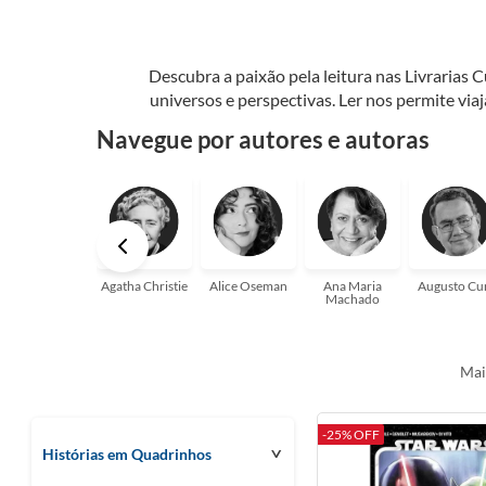
Descubra a paixão pela leitura nas Livrarias 
universos e perspectivas. Ler nos permite via
seu crescimento pessoal e profissional ou 
Navegue por autores e autoras
aqui para
Agatha Christie
Alice Oseman
Ana Maria
Augusto Cu
Machado
Mai
-25% OFF
Histórias em Quadrinhos