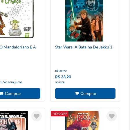
 O Mandaloriano E A
Star Wars: A Batalha De Jakku 1
R$ 36,90
R$ 33,20
23,96 sem juros
à vista
-10% OFF