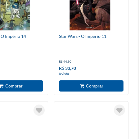
- O Império 14
Star Wars - O Império 11
R$ 44,90
R$ 33,70
à vista