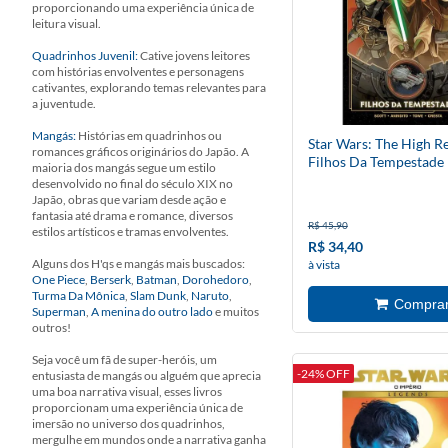
proporcionando uma experiência única de
leitura visual.
Quadrinhos Juvenil:
Cative jovens leitores
com histórias envolventes e personagens
cativantes, explorando temas relevantes para
a juventude.
Mangás:
Histórias em quadrinhos ou
Star Wars: The High Re
romances gráficos originários do Japão. A
Filhos Da Tempestade
maioria dos mangás segue um estilo
desenvolvido no final do século XIX no
Japão, obras que variam desde ação e
fantasia até drama e romance, diversos
R$ 45,90
estilos artísticos e tramas envolventes.
R$ 34,40
Alguns dos H'qs e mangás mais buscados:
à vista
One Piece
,
Berserk
,
Batman
,
Dorohedoro
,
Turma Da Mônica
,
Slam Dunk
,
Naruto
,
Superman
,
A menina do outro lado
e muitos
outros!
Seja você um fã de super-heróis, um
-24% OFF
entusiasta de mangás ou alguém que aprecia
uma boa narrativa visual, esses livros
proporcionam uma experiência única de
imersão no universo dos quadrinhos,
mergulhe em mundos onde a narrativa ganha