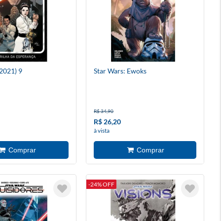
(2021) 9
Star Wars: Ewoks
R$ 34,90
R$ 26,20
à vista
-24% OFF