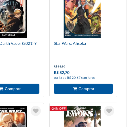
 Darth Vader (2021) 9
Star Wars: Ahsoka
R$ 91,90
R$ 82,70
ou 4x de R$ 20,67 sem juros
-24% OFF