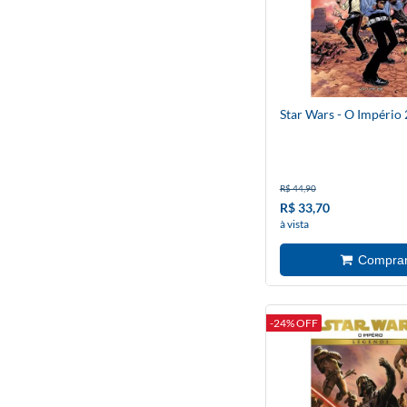
Star Wars - O Império 
R$ 44,90
R$ 33,70
à vista
-24% OFF