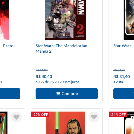
- Preto,
Star Wars: The Mandalorian
Star Wars:
Manga 2
R$ 44,90
R$ 34,90
R$ 40,40
R$ 31,40
os
ou 2x de R$ 20,20 sem juros
à vista
-25% OFF
-24% OFF