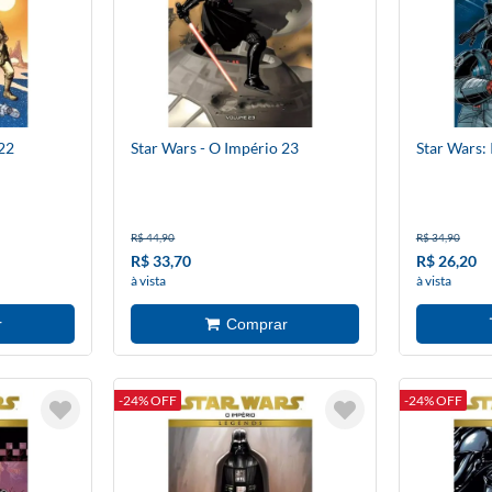
22
Star Wars - O Império 23
Star Wars: 
R$ 44,90
R$ 34,90
R$ 33,70
R$ 26,20
à vista
à vista
-24% OFF
-24% OFF