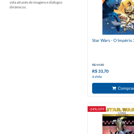
vida através de imagens e diálogos
dinâmicos.
Star Wars - O Império 
R$ 44,90
R$ 33,70
à vista
-24% OFF