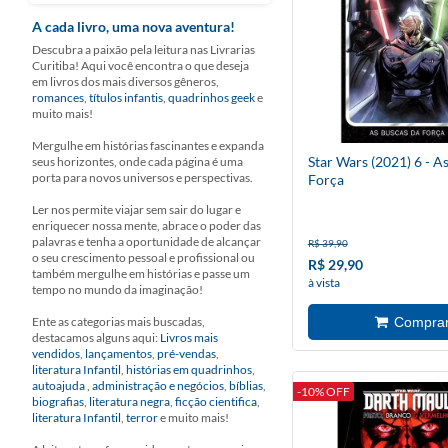
A cada livro, uma nova aventura!
Descubra a paixão pela leitura nas Livrarias
Curitiba! Aqui você encontra o que deseja
em livros dos mais diversos gêneros,
romances
,
títulos infantis
,
quadrinhos geek
e
muito mais!
Mergulhe em histórias fascinantes e expanda
Star Wars (2021) 6 - A
seus horizontes, onde cada página é uma
porta para novos universos e perspectivas.
Força
Ler nos permite viajar sem sair do lugar e
enriquecer nossa mente, abrace o poder das
palavras e tenha a oportunidade de alcançar
R$ 39,90
o seu crescimento pessoal e profissional ou
R$ 29,90
também mergulhe em histórias e passe um
à vista
tempo no mundo da imaginação!
Ente as categorias mais buscadas,
destacamos alguns aqui:
Livros mais
vendidos
,
lançamentos
,
pré-vendas
,
literatura Infantil
,
histórias em quadrinhos
,
autoajuda
,
administração e negócios
,
bíblias
,
-10% OFF
biografias
,
literatura negra
,
ficção cientifica
,
literatura Infantil
,
terror
e muito mais!