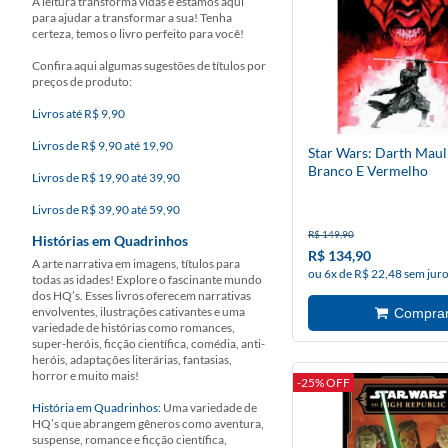
A leitura transforma vidas e estamos aqui
para ajudar a transformar a sua! Tenha
certeza, temos o livro perfeito para você!
Confira aqui algumas sugestões de títulos por
preços de produto:
Livros até R$ 9,90
Livros de R$ 9,90 até 19,90
Star Wars: Darth Maul 
Branco E Vermelho
Livros de R$ 19,90 até 39,90
Livros de R$ 39,90 até 59,90
R$ 149,90
Histórias em Quadrinhos
R$ 134,90
A arte narrativa em imagens, títulos para
ou 6x de R$ 22,48 sem jur
todas as idades! Explore o fascinante mundo
dos HQ’s. Esses livros oferecem narrativas
envolventes, ilustrações cativantes e uma
variedade de histórias como romances,
super-heróis, ficção científica, comédia, anti-
heróis, adaptações literárias, fantasias,
horror e muito mais!
-25% OFF
História em Quadrinhos:
Uma variedade de
HQ’s que abrangem gêneros como aventura,
suspense, romance e ficção científica,