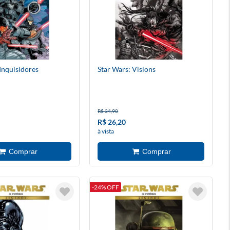
Inquisidores
Star Wars: Visions
R$ 34,90
R$ 26,20
à vista
-24% OFF