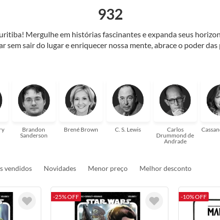
932
Curitiba! Mergulhe em histórias fascinantes e expanda seus horiz
jar sem sair do lugar e enriquecer nossa mente, abrace o poder das
também mergulhe em histórias e passe um tempo no mundo da imagi
 ajudar a transformar a sua! Tenha certeza, temos o livro perfeito 
ry
Brandon
Brené Brown
C. S. Lewis
Carlos
Cassan
Sanderson
Drummond de
Andrade
s vendidos
Novidades
Menor preço
Melhor desconto
-25% OFF
-10% OFF