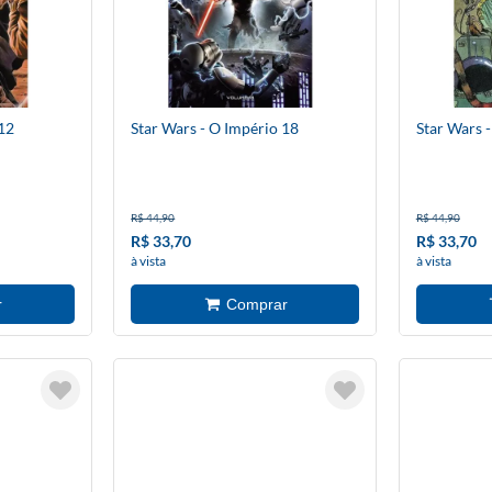
12
Star Wars - O Império 18
Star Wars 
R$ 44,90
R$ 44,90
R$ 33,70
R$ 33,70
à vista
à vista