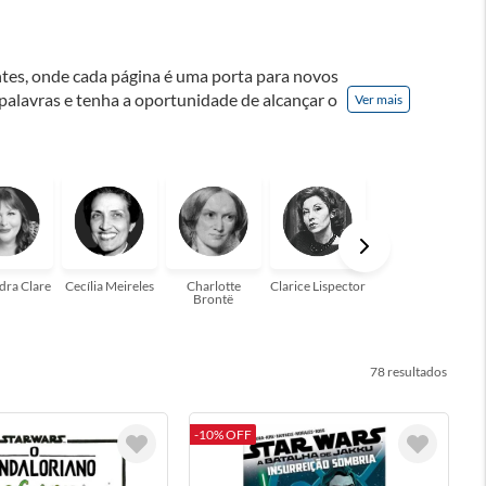
ontes, onde cada página é uma porta para novos
 palavras e tenha a oportunidade de alcançar o
Ver mais
nação! A leitura transforma vidas e estamos
para você!
dra Clare
Cecília Meireles
Charlotte
Clarice Lispector
Colleen Hoover
Brontë
78
-10% OFF