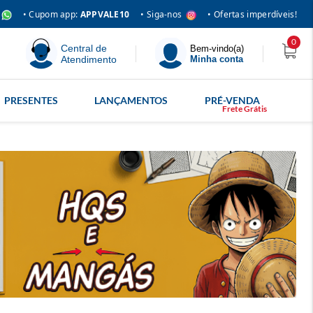
• Siga-nos
• Cupom app:
APPVALE10
• Ofertas imperdíveis!
0
Central de
Bem-vindo(a)
Atendimento
Minha conta
PRESENTES
LANÇAMENTOS
PRÉ-VENDA