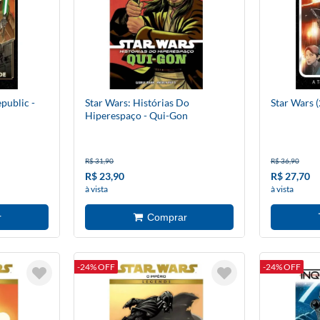
public -
Star Wars: Histórias Do
Star Wars 
Hiperespaço - Qui-Gon
R$ 31,90
R$ 36,90
R$ 23,90
R$ 27,70
à vista
à vista
-24% OFF
-24% OFF