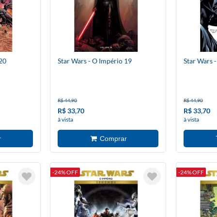
20
Star Wars - O Império 19
Star Wars 
R$ 44,90
R$ 44,90
R$ 33,70
R$ 33,70
à vista
à vista
-24% OFF
-24% OFF