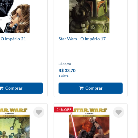
- O Império 21
Star Wars - O Império 17
R$ 44,90
R$ 33,70
à vista
-24% OFF