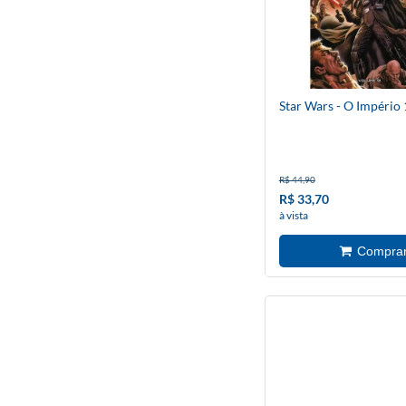
Star Wars - O Império 
R$ 44,90
R$ 33,70
à vista