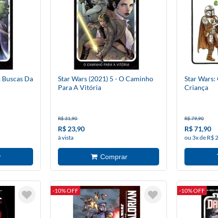
s Buscas Da
Star Wars (2021) 5 - O Caminho
Star Wars:
Para A Vitória
Criança
R$ 31,90
R$ 79,90
R$ 23,90
R$ 71,90
à vista
ou 3x de R$ 
-10% OFF
-10% OFF