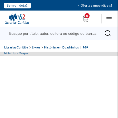
Bem-vindo(a)!
• Ofertas imperdíveis!
0
Livrarias Curitiba
Livros
Histórias em Quadrinhos
969