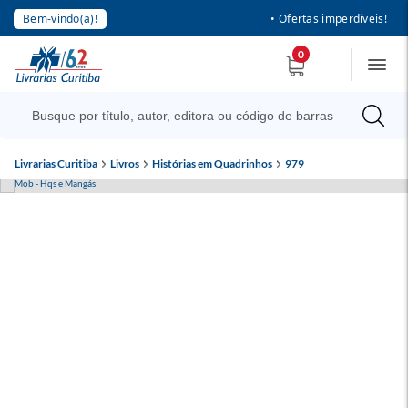
Bem-vindo(a)!
• Ofertas imperdíveis!
0
Livrarias Curitiba
Livros
Histórias em Quadrinhos
979