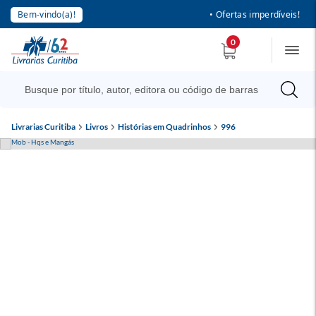
Bem-vindo(a)!
• Ofertas imperdíveis!
0
Livrarias Curitiba
Livros
Histórias em Quadrinhos
996