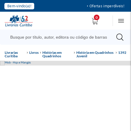
Bem-vindo(a)!
• Ofertas imperdíveis!
0
Livrarias
Livros
Histórias em
História em Quadrinhos
1392
Curitiba
Quadrinhos
Juvenil