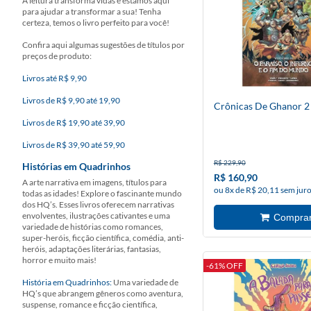
A leitura transforma vidas e estamos aqui
para ajudar a transformar a sua! Tenha
certeza, temos o livro perfeito para você!
Confira aqui algumas sugestões de títulos por
preços de produto:
Livros até R$ 9,90
Livros de R$ 9,90 até 19,90
Crônicas De Ghanor 2
Livros de R$ 19,90 até 39,90
Livros de R$ 39,90 até 59,90
R$ 229,90
Histórias em Quadrinhos
R$ 160,90
A arte narrativa em imagens, títulos para
ou 8x de R$ 20,11 sem jur
todas as idades! Explore o fascinante mundo
dos HQ’s. Esses livros oferecem narrativas
envolventes, ilustrações cativantes e uma
variedade de histórias como romances,
super-heróis, ficção científica, comédia, anti-
heróis, adaptações literárias, fantasias,
horror e muito mais!
-61% OFF
História em Quadrinhos:
Uma variedade de
HQ’s que abrangem gêneros como aventura,
suspense, romance e ficção científica,