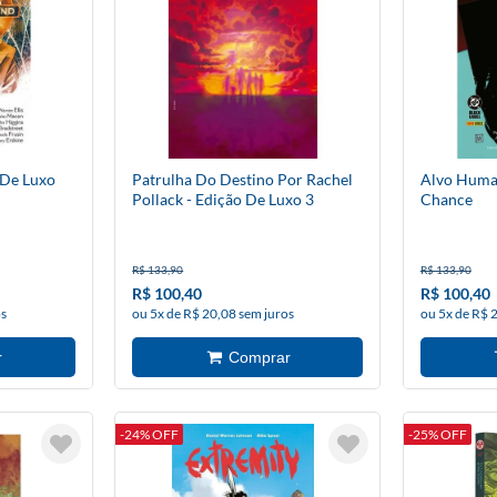
 De Luxo
Patrulha Do Destino Por Rachel
Alvo Huma
Pollack - Edição De Luxo 3
Chance
R$ 133,90
R$ 133,90
R$ 100,40
R$ 100,40
os
ou 5x de R$ 20,08 sem juros
ou 5x de R$ 
-24% OFF
-25% OFF