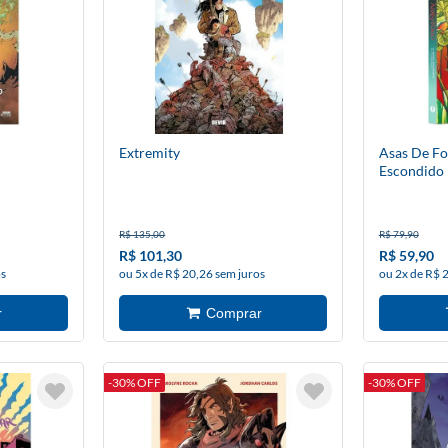
Extremity
Asas De Fo
Escondido
R$ 135,00
R$ 79,90
R$ 101,30
R$ 59,90
os
ou 5x de R$ 20,26 sem juros
ou 2x de R$ 
-30% OFF
-30% OFF