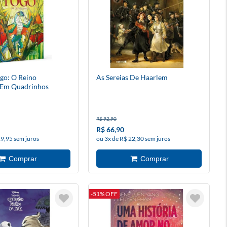
go: O Reino
As Sereias De Haarlem
 Em Quadrinhos
R$ 92,90
R$ 66,90
29,95 sem juros
ou 3x de R$ 22,30 sem juros
-51% OFF