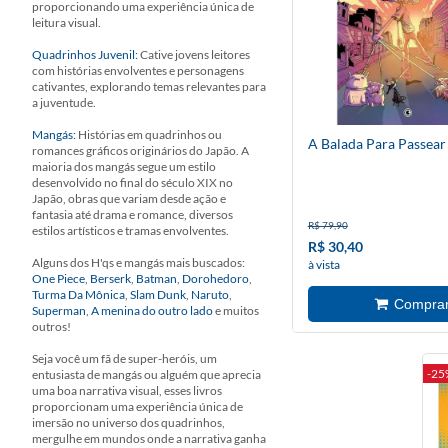
proporcionando uma experiência única de
leitura visual.
Quadrinhos Juvenil:
Cative jovens leitores
com histórias envolventes e personagens
cativantes, explorando temas relevantes para
a juventude.
Mangás:
Histórias em quadrinhos ou
A Balada Para Passear
romances gráficos originários do Japão. A
maioria dos mangás segue um estilo
desenvolvido no final do século XIX no
Japão, obras que variam desde ação e
fantasia até drama e romance, diversos
R$ 79,90
estilos artísticos e tramas envolventes.
R$ 30,40
Alguns dos H'qs e mangás mais buscados:
à vista
One Piece
,
Berserk
,
Batman
,
Dorohedoro
,
Turma Da Mônica
,
Slam Dunk
,
Naruto
,
Superman
,
A menina do outro lado
e muitos
outros!
Seja você um fã de super-heróis, um
-25
entusiasta de mangás ou alguém que aprecia
uma boa narrativa visual, esses livros
proporcionam uma experiência única de
imersão no universo dos quadrinhos,
mergulhe em mundos onde a narrativa ganha