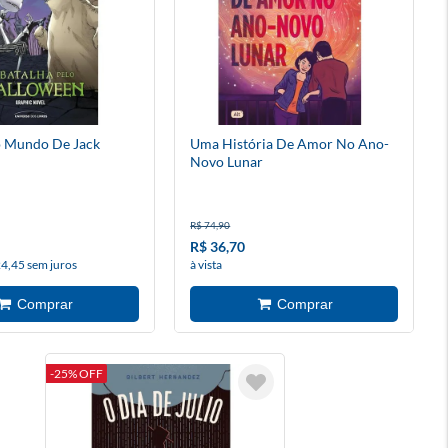
o Mundo De Jack
Uma História De Amor No Ano-
Novo Lunar
R$ 74,90
R$ 36,70
24,45 sem juros
à vista
-25% OFF