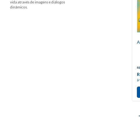
vida através de imagens e diálogos
dinâmicos.
A
R$
R
à 