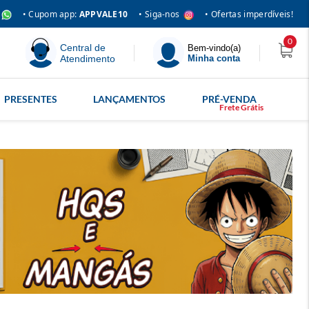
• Siga-nos
• Cupom app:
APPVALE10
• Ofertas imperdíveis!
0
Central de
Bem-vindo(a)
Atendimento
Minha conta
PRESENTES
LANÇAMENTOS
PRÉ-VENDA