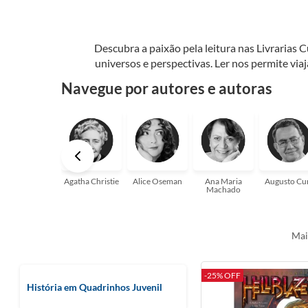
Descubra a paixão pela leitura nas Livrarias 
universos e perspectivas. Ler nos permite via
seu crescimento pessoal e profissional ou 
Navegue por autores e autoras
aqui para
Agatha Christie
Alice Oseman
Ana Maria
Augusto Cu
Machado
Mai
-25% OFF
História em Quadrinhos Juvenil