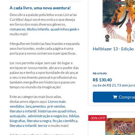
A cada livro, uma nova aventura!
Descubra a paixão pela leitura nas Livrarias
Curitiba! Aqui você encontra o que deseja
em livros dos mais diversos gêneros,
romances
,
títulos infantis
,
quadrinhos geek
e
muito mais!
Mergulhe em histórias fascinantes e expanda
seus horizontes, onde cada página é uma
Hellblazer 13 - Edição
porta para novos universos e perspectivas.
Ler nos permite viajar sem sair do lugar e
enriquecer nossa mente, abrace o poder das
palavras e tenha a oportunidade de alcançar
R$ 173,90
o seu crescimento pessoal e profissional ou
R$ 130,40
também mergulhe em histórias e passe um
ou 6x de R$ 21,73 sem jur
tempo no mundo da imaginação!
Ente as categorias mais buscadas,
destacamos alguns aqui:
Livros mais
vendidos
,
lançamentos
,
pré-vendas
,
literatura Infantil
,
histórias em quadrinhos
,
autoajuda
,
administração e negócios
,
bíblias
,
-30% OFF
biografias
,
literatura negra
,
ficção cientifica
,
literatura Infantil
,
terror
e muito mais!