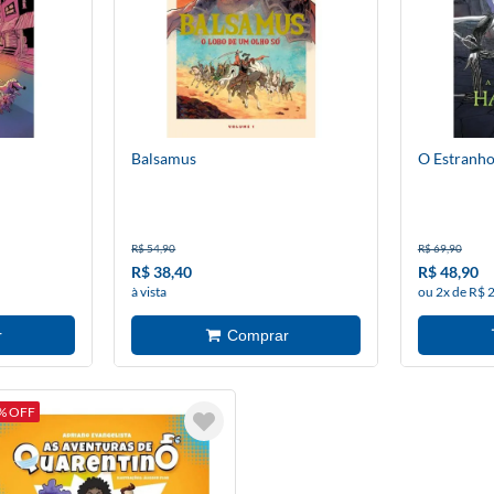
Balsamus
O Estranh
R$ 54,90
R$ 69,90
R$ 38,40
R$ 48,90
à vista
ou 2x de R$ 
% OFF