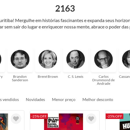
2163
Curitiba! Mergulhe em histórias fascinantes e expanda seus horiz
jar sem sair do lugar e enriquecer nossa mente, abrace o poder das
também mergulhe em histórias e passe um tempo no mundo da imagi
 ajudar a transformar a sua! Tenha certeza, temos o livro perfeito 
ry
Brandon
Brené Brown
C. S. Lewis
Carlos
Cassan
Sanderson
Drummond de
Andrade
s vendidos
Novidades
Menor preço
Melhor desconto
-25% OFF
-25% OFF