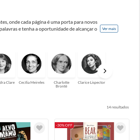
ontes, onde cada página é uma porta para novos
 palavras e tenha a oportunidade de alcançar o
Ver mais
nação! A leitura transforma vidas e estamos
para você!
dra Clare
Cecília Meireles
Charlotte
Clarice Lispector
Colleen Hoover
Brontë
14
-30% OFF