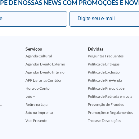
IPE DE NOSSAS NEWS COM PROMOÇÕES E NOV
Serviços
Dúvidas
Agenda Cultural
Perguntas Frequentes
Agendar Evento Externo
Política de Entregas
Agendar Evento Interno
Política de Exclusão
APP Livrarias Curitiba
Política de Pré-Venda
Hora do Conto
Política de Privacidade
Leio +
Política de Retirada em Loja
ção Comemorativa 50 Anos (Encontros Clássicos Dc E Marvel)
Retire na Loja
Prevenção de Fraudes
Saiu na Imprensa
Promoções e Regulamentos
Vale Presente
Trocas e Devoluções