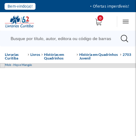
Bem-vindo(a)!
• Ofertas imperdíveis!
0
Livrarias
Livros
Histórias em
História em Quadrinhos
2703
Curitiba
Quadrinhos
Juvenil