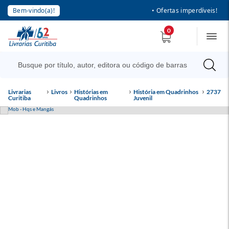
Bem-vindo(a)!
• Ofertas imperdíveis!
0
Livrarias
Livros
Histórias em
História em Quadrinhos
2737
Curitiba
Quadrinhos
Juvenil