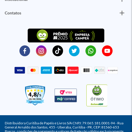
Contatos
ÓTIMO
Distribuidora Curitiba de Papéis e Livros S/A CNPJ: 79.065.181.0001-94 - Rua
General Arnaldo dos Santos, 455 - Uberaba, Curitiba - PR, CEP: 81560-653
Preços, condições de pagamento e valores de frete são válidos exclusivamente