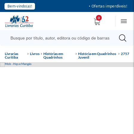
Bem-vindo(a)!
• Ofertas imperdíveis!
0
Livrarias
Livros
Histórias em
História em Quadrinhos
2757
Curitiba
Quadrinhos
Juvenil