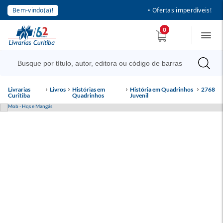
Bem-vindo(a)!
• Ofertas imperdíveis!
0
Livrarias
Livros
Histórias em
História em Quadrinhos
2768
Curitiba
Quadrinhos
Juvenil