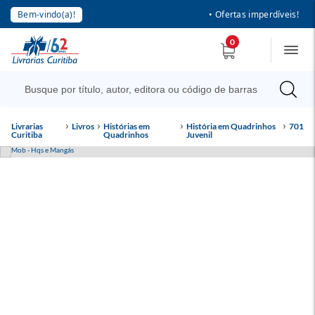
Bem-vindo(a)!
• Ofertas imperdíveis!
0
Livrarias
Livros
Histórias em
História em Quadrinhos
701
Curitiba
Quadrinhos
Juvenil