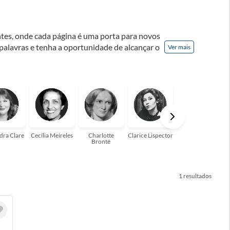
ontes, onde cada página é uma porta para novos
 palavras e tenha a oportunidade de alcançar o
Ver mais
nação! A leitura transforma vidas e estamos
para você!
dra Clare
Cecília Meireles
Charlotte
Clarice Lispector
Colleen Hoover
Brontë
1