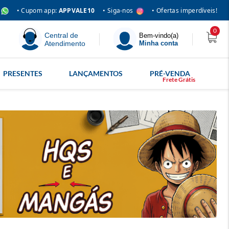
• Siga-nos
• Cupom app:
APPVALE10
• Ofertas imperdíveis!
0
Central de
Bem-vindo(a)
Atendimento
Minha conta
PRESENTES
LANÇAMENTOS
PRÉ-VENDA