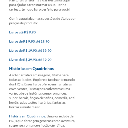
A leitura transforma vidas e estamos aqui
para ajudar a transformar a sua! Tenha
certeza, temos o livro perfeito para você!
Confira aqui algumas sugestões de títulos por
preços de produto:
Livros até R$ 9,90
Livros de R$ 9,90 até 19,90
Livros de R$ 19,90 até 39,90
Livros de R$ 39,90 até 59,90
Histórias em Quadrinhos
A arte narrativa em imagens, títulos para
todas as idades! Explore o fascinante mundo
dos HQ’s. Esses livros oferecem narrativas
envolventes, ilustrações cativantes e uma
variedade de histórias como romances,
super-heróis, ficção científica, comédia, anti-
heróis, adaptações literárias, fantasias,
horror e muito mais!
História em Quadrinhos:
Uma variedade de
HQ’s que abrangem gêneros como aventura,
suspense, romance e ficção científica,