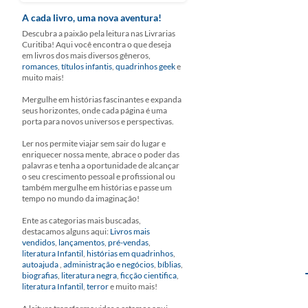
A cada livro, uma nova aventura!
Descubra a paixão pela leitura nas Livrarias
Curitiba! Aqui você encontra o que deseja
em livros dos mais diversos gêneros,
romances
,
títulos infantis
,
quadrinhos geek
e
muito mais!
Mergulhe em histórias fascinantes e expanda
seus horizontes, onde cada página é uma
porta para novos universos e perspectivas.
Ler nos permite viajar sem sair do lugar e
enriquecer nossa mente, abrace o poder das
palavras e tenha a oportunidade de alcançar
o seu crescimento pessoal e profissional ou
também mergulhe em histórias e passe um
tempo no mundo da imaginação!
Ente as categorias mais buscadas,
destacamos alguns aqui:
Livros mais
vendidos
,
lançamentos
,
pré-vendas
,
literatura Infantil
,
histórias em quadrinhos
,
autoajuda
,
administração e negócios
,
bíblias
,
biografias
,
literatura negra
,
ficção cientifica
,
literatura Infantil
,
terror
e muito mais!