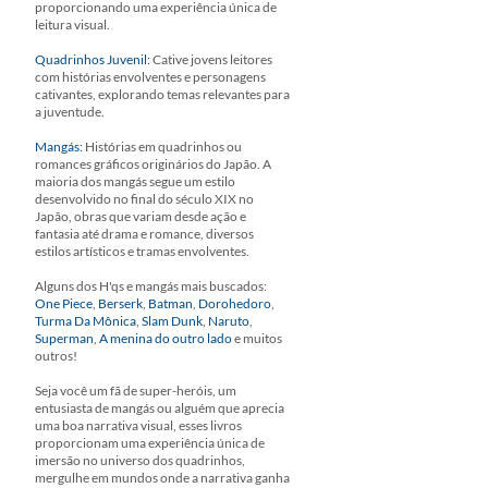
proporcionando uma experiência única de
leitura visual.
Quadrinhos Juvenil:
Cative jovens leitores
com histórias envolventes e personagens
cativantes, explorando temas relevantes para
a juventude.
Mangás:
Histórias em quadrinhos ou
romances gráficos originários do Japão. A
maioria dos mangás segue um estilo
desenvolvido no final do século XIX no
Japão, obras que variam desde ação e
fantasia até drama e romance, diversos
estilos artísticos e tramas envolventes.
Alguns dos H'qs e mangás mais buscados:
One Piece
,
Berserk
,
Batman
,
Dorohedoro
,
Turma Da Mônica
,
Slam Dunk
,
Naruto
,
Superman
,
A menina do outro lado
e muitos
outros!
Seja você um fã de super-heróis, um
entusiasta de mangás ou alguém que aprecia
uma boa narrativa visual, esses livros
proporcionam uma experiência única de
imersão no universo dos quadrinhos,
mergulhe em mundos onde a narrativa ganha