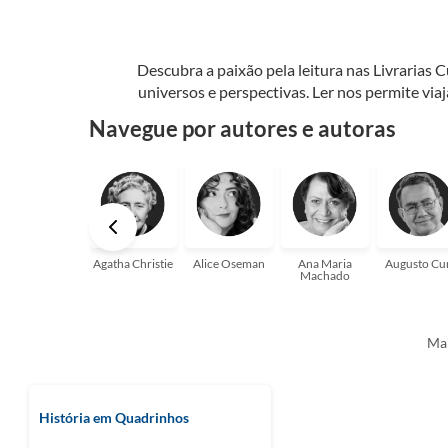
Descubra a paixão pela leitura nas Livrarias 
universos e perspectivas. Ler nos permite via
seu crescimento pessoal e profissional ou 
Navegue por autores e autoras
aqui para
Agatha Christie
Alice Oseman
Ana Maria
Augusto Cu
Machado
Mai
História em Quadrinhos