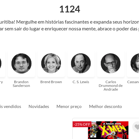
1124
Curitiba! Mergulhe em histórias fascinantes e expanda seus horiz
jar sem sair do lugar e enriquecer nossa mente, abrace o poder das
também mergulhe em histórias e passe um tempo no mundo da imagi
 ajudar a transformar a sua! Tenha certeza, temos o livro perfeito 
ry
Brandon
Brené Brown
C. S. Lewis
Carlos
Cassan
Sanderson
Drummond de
Andrade
s vendidos
Novidades
Menor preço
Melhor desconto
-25% OFF