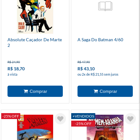
Absolute Caçador De Marte
A Saga Do Batman 4/60
2
R$ 24,90
R$ 47,90
R$ 18,70
R$ 43,10
à vista
ou 2x de R$ 21,55 sem juros
-25% OFF
+VENDIDOS
-25% OFF