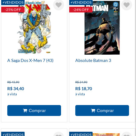
+VENDIDOS
+VENDIDOS
-25% OFF
-24% OFF
A Saga Dos X-Men 7 (43)
Absolute Batman 3
R$ 45,90
R$ 24,90
R$ 34,40
R$ 18,70
à vista
à vista
+VENDIDOS
+VENDIDOS