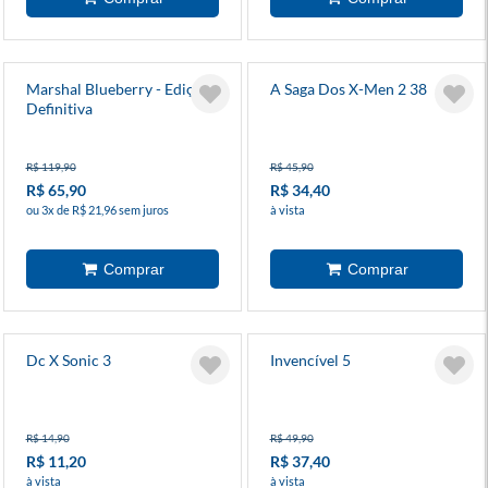
Marshal Blueberry - Edição
A Saga Dos X-Men 2 38
Definitiva
R$ 119,90
R$ 45,90
R$ 65,90
R$ 34,40
ou 3x de R$ 21,96 sem juros
à vista
Dc X Sonic 3
Invencível 5
R$ 14,90
R$ 49,90
R$ 11,20
R$ 37,40
à vista
à vista