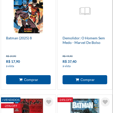
Batman (2025) 8
Demolidor: O Homem Sem
Medo - Marvel De Bolso
R$ 19,90
R$ 49,90
R$ 17,90
R$ 37,40
à vista
à vista
+VENDIDOS
-24% OFF
-25% OFF