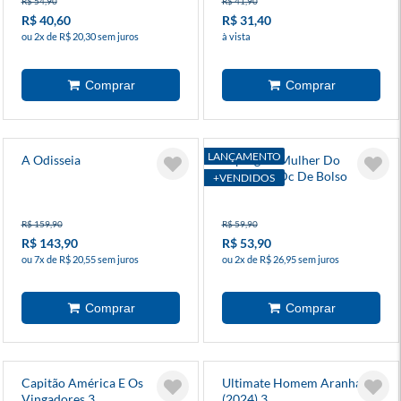
R$ 54,90
R$ 41,90
R$ 40,60
R$ 31,40
ou 2x de R$ 20,30 sem juros
à vista
LANÇAMENTO
A Odisseia
Supergirl: Mulher Do
Amanhã - Dc De Bolso
+VENDIDOS
R$ 159,90
R$ 59,90
R$ 143,90
R$ 53,90
ou 7x de R$ 20,55 sem juros
ou 2x de R$ 26,95 sem juros
Capitão América E Os
Ultimate Homem Aranha
Vingadores 3
(2024) 3