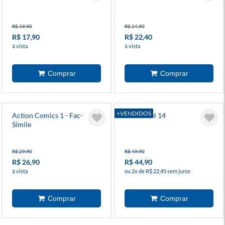
R$ 19,90
R$ 24,90
R$ 17,90
R$ 22,40
à vista
à vista
+VENDIDOS
Action Comics 1 - Fac-
Invencível 14
Símile
R$ 29,90
R$ 49,90
R$ 26,90
R$ 44,90
à vista
ou 2x de R$ 22,45 sem juros