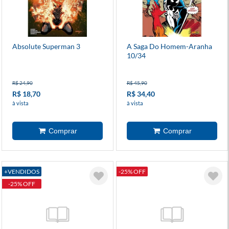
Absolute Superman 3
A Saga Do Homem-Aranha
10/34
R$ 24,90
R$ 45,90
R$ 18,70
R$ 34,40
à vista
à vista
+VENDIDOS
-25% OFF
-25% OFF