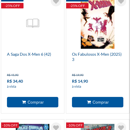
-25% OFF
-25% OFF
A Saga Dos X-Men 6 (42)
Os Fabulosos X-Men (2025)
3
R$ 45,90
R$ 19,90
R$ 34,40
R$ 14,90
à vista
à vista
-10% OFF
-10% OFF