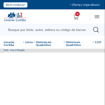
Bem-vindo(a)!
• Ofertas imperdíveis!
0
Livrarias
Livros
Histórias em
História em
1125
Curitiba
Quadrinhos
Quadrinhos