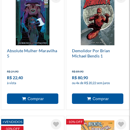
Absolute Mulher-Maravilha
Demolidor Por Brian
5
Michael Bendis 1
R$ 24,90
R$ 89,90
R$ 22,40
R$ 80,90
à vista
ou 4x de R$ 20,22 sem juros
+VENDIDOS
-10% OFF
-10% OFF