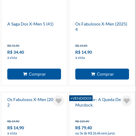
A Saga Dos X-Men 5 (41)
Os Fabulosos X-Men (2025)
4
R$ 45,90
R$ 19,90
R$ 34,40
R$ 14,90
à vista
à vista
+VENDIDOS
Os Fabulosos X-Men (2025)
Demolidor: A Queda De
2
Murdock
R$ 19,90
R$ 105,90
R$ 14,90
R$ 79,40
à vista
ou 3x de R$ 26,46 sem juros