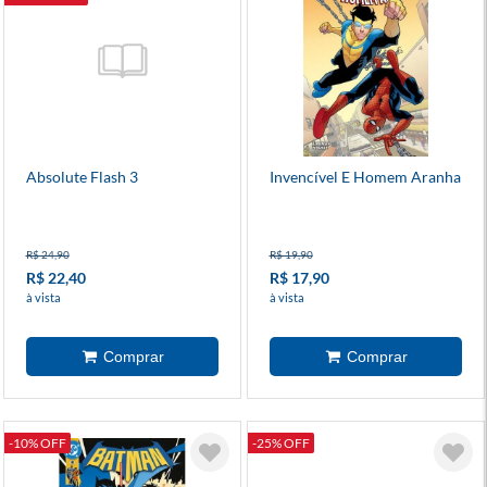
Absolute Flash 3
Invencível E Homem Aranha
R$ 24,90
R$ 19,90
R$ 22,40
R$ 17,90
à vista
à vista
-10% OFF
-25% OFF