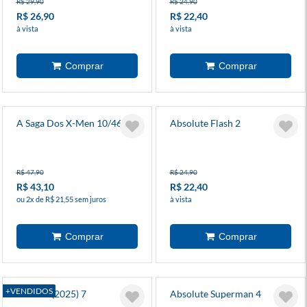
R$ 29,90
R$ 24,90
R$ 26,90
R$ 22,40
à vista
à vista
A Saga Dos X-Men 10/46
Absolute Flash 2
R$ 47,90
R$ 24,90
R$ 43,10
R$ 22,40
ou 2x de R$ 21,55 sem juros
à vista
+VENDIDOS
Batman (2025) 7
Absolute Superman 4