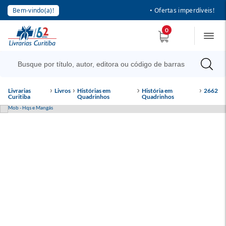
Bem-vindo(a)!
• Ofertas imperdíveis!
0
Livrarias
Livros
Histórias em
História em
2662
Curitiba
Quadrinhos
Quadrinhos