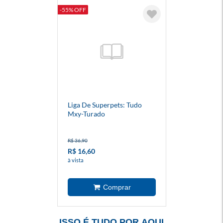
-55% OFF
Liga De Superpets: Tudo
Mxy-Turado
R$ 36,90
R$ 16,60
à vista
ISSO É TUDO POR AQUI