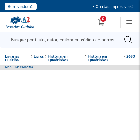
Bem-vindo(a)!
• Ofertas imperdíveis!
0
Livrarias
Livros
Histórias em
História em
2680
Curitiba
Quadrinhos
Quadrinhos