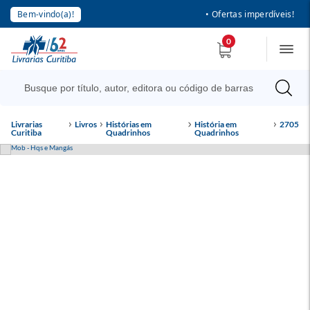
Bem-vindo(a)!
• Ofertas imperdíveis!
0
Livrarias
Livros
Histórias em
História em
2705
Curitiba
Quadrinhos
Quadrinhos