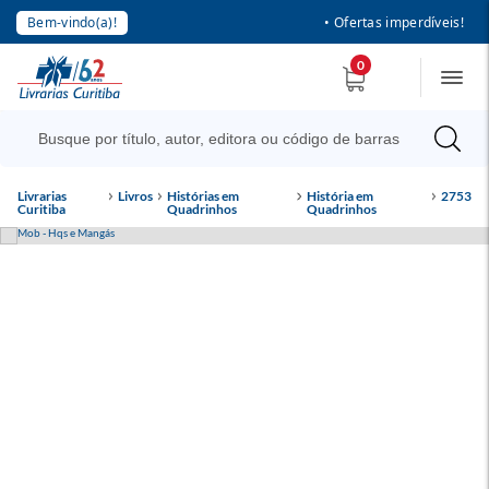
Bem-vindo(a)!
• Ofertas imperdíveis!
0
Livrarias
Livros
Histórias em
História em
2753
Curitiba
Quadrinhos
Quadrinhos