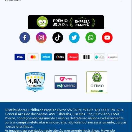
ÓTIMO
Distribuidora Curitiba de Papéis e Livros S/A CNPJ: 79.065.181.0001-94 - Rua
General Arnaldo dos Santos, 455 - Uberaba, Curitiba - PR, CEP: 81560-653
Preços, condições de pagamento e valores de frete são válidos exclusivamente
para as compras efetuadas em nosso site, não valendo, necessariamente, para as
nossas lojas físicas.
As imagens apresentadas neste site são meramente ilustrativas. Havendo