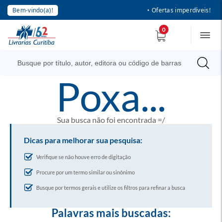
Bem-vindo(a)!
• Ofertas imperdíveis!
0
poxa...
Sua busca não foi encontrada =/
Dicas para melhorar sua pesquisa:
Verifique se não houve erro de digitação
Procure por um termo similar ou sinônimo
Busque por termos gerais e utilize os filtros para refinar a busca
Palavras mais buscadas: