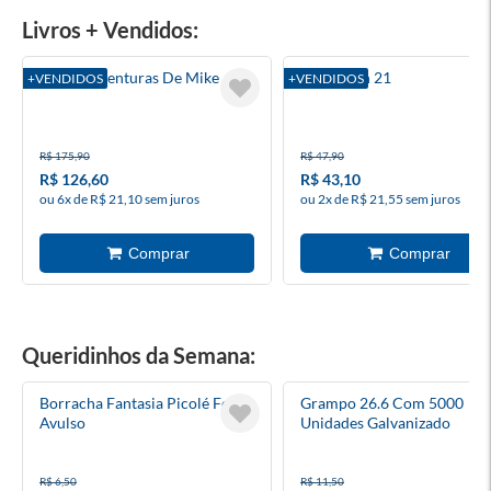
Livros + Vendidos:
Box As Aventuras De Mike
Dandadan 21
+VENDIDOS
+VENDIDOS
R$ 175,90
R$ 47,90
R$ 126,60
R$ 43,10
ou 6x de R$ 21,10 sem juros
ou 2x de R$ 21,55 sem juros
Queridinhos da Semana:
Borracha Fantasia Picolé Fofo
Grampo 26.6 Com 5000
Avulso
Unidades Galvanizado
R$ 6,50
R$ 11,50