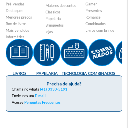
Pré-vendas
Gamer
Maiores descontos
Destaques
Presentes
Clássicos
Menores preços
Romance
Papelaria
Box de livros
Combinados
Brinquedos
Mais vendidos
Livros com brinde
lojas
Informática
LIVROS
PAPELARIA
TECNOLOGIA
COMBINADOS
GA
Precisa de ajuda?
Chama no whats
(41) 3330-5191
Envie-nos um
E-mail
Acesse
Perguntas Frequentes