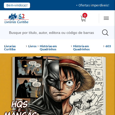
Bem-vindo(a)!
• Ofertas imperdíveis!
0
Livrarias
Livros
Histórias em
História em
603
Curitiba
Quadrinhos
Quadrinhos