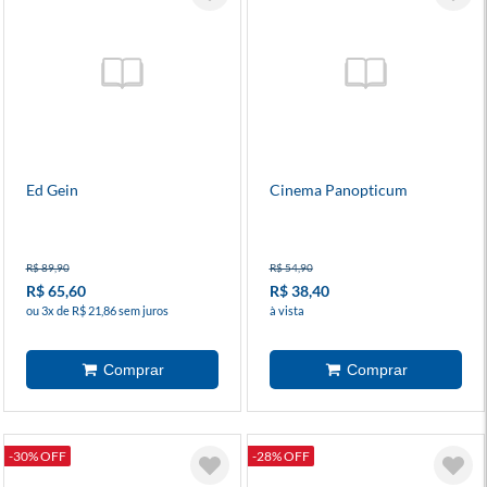
Ed Gein
Cinema Panopticum
R$ 89,90
R$ 54,90
R$ 65,60
R$ 38,40
ou 3x de R$ 21,86 sem juros
à vista
-30% OFF
-28% OFF