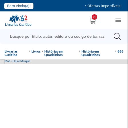
Bem-vindo(a)!
• Ofertas imperdíveis!
0
Livrarias
Livros
Histórias em
História em
686
Curitiba
Quadrinhos
Quadrinhos