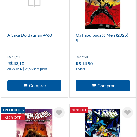
A Saga Do Batman 4/60
Os Fabulosos X-Men (2025)
9
R$ 47,90
R$ 19,90
R$ 43,10
R$ 14,90
ou 2x de R$ 21,55 sem juros
à vista
+VENDIDOS
-10% OFF
-25% OFF