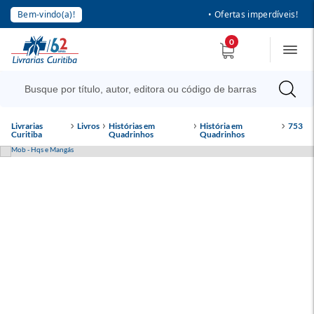
Bem-vindo(a)!
• Ofertas imperdíveis!
0
Livrarias
Livros
Histórias em
História em
753
Curitiba
Quadrinhos
Quadrinhos