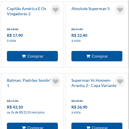
Capitão América E Os
Absolute Superman 5
Vingadores 2
R$ 19,90
R$ 24,90
R$ 17,90
R$ 22,40
à vista
à vista
Batman: Padrões Sombrios
Superman Vs Homem-
1
Aranha 3 - Capa Variante
R$ 47,90
R$ 29,90
R$ 43,10
R$ 26,90
ou 2x de R$ 21,55 sem juros
à vista