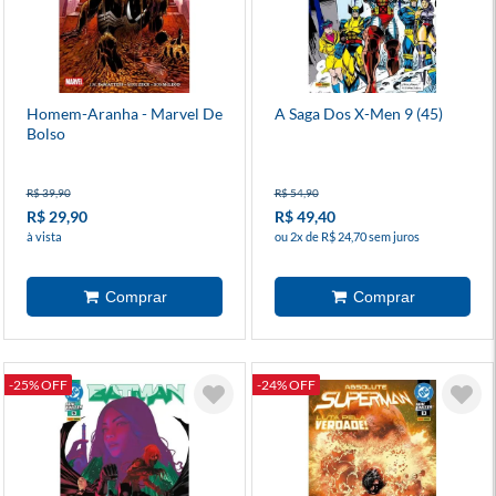
Homem-Aranha - Marvel De
A Saga Dos X-Men 9 (45)
Bolso
R$ 39,90
R$ 54,90
R$ 29,90
R$ 49,40
à vista
ou 2x de R$ 24,70 sem juros
-25% OFF
-24% OFF