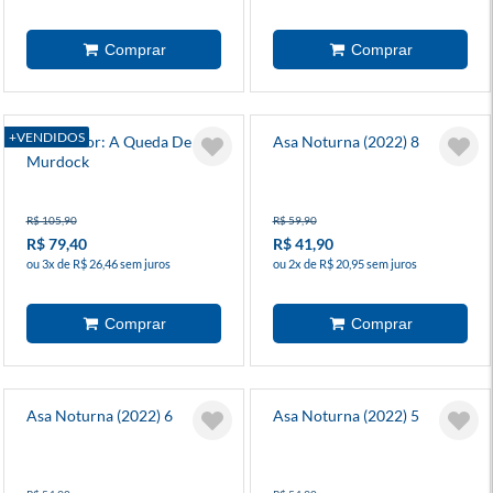
+VENDIDOS
Demolidor: A Queda De
Asa Noturna (2022) 8
Murdock
R$ 105,90
R$ 59,90
R$ 79,40
R$ 41,90
ou 3x de R$ 26,46 sem juros
ou 2x de R$ 20,95 sem juros
Asa Noturna (2022) 6
Asa Noturna (2022) 5