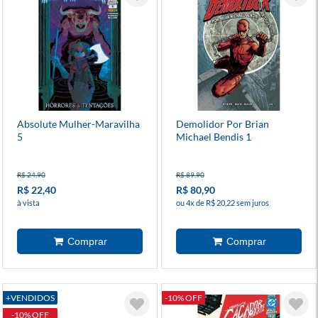
Absolute Mulher-Maravilha
Demolidor Por Brian
5
Michael Bendis 1
R$ 24,90
R$ 89,90
R$ 22,40
R$ 80,90
à vista
ou 4x de R$ 20,22 sem juros
+VENDIDOS
-10% OFF
-10% OFF