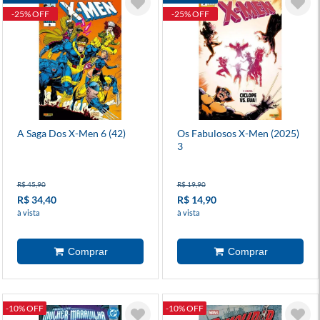
-25% OFF
-25% OFF
A Saga Dos X-Men 6 (42)
Os Fabulosos X-Men (2025)
3
R$ 45,90
R$ 19,90
R$ 34,40
R$ 14,90
à vista
à vista
-10% OFF
-10% OFF