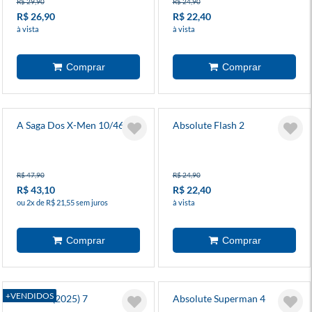
R$ 29,90
R$ 24,90
R$ 26,90
R$ 22,40
à vista
à vista
A Saga Dos X-Men 10/46
Absolute Flash 2
R$ 47,90
R$ 24,90
R$ 43,10
R$ 22,40
ou 2x de R$ 21,55 sem juros
à vista
+VENDIDOS
Batman (2025) 7
Absolute Superman 4