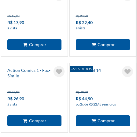
R$ 19,90
R$ 24,90
R$ 17,90
R$ 22,40
à vista
à vista
+VENDIDOS
Action Comics 1 - Fac-
Invencível 14
Símile
R$ 29,90
R$ 49,90
R$ 26,90
R$ 44,90
à vista
ou 2x de R$ 22,45 sem juros