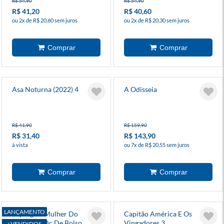
R$ 54,90
R$ 54,90
R$ 41,20
R$ 40,60
ou 2x de R$ 20,60 sem juros
ou 2x de R$ 20,30 sem juros
Asa Noturna (2022) 4
A Odisseia
R$ 41,90
R$ 159,90
R$ 31,40
R$ 143,90
à vista
ou 7x de R$ 20,55 sem juros
LANÇAMENTO
Supergirl: Mulher Do
Capitão América E Os
Amanhã - Dc De Bolso
Vingadores 3
+VENDIDOS