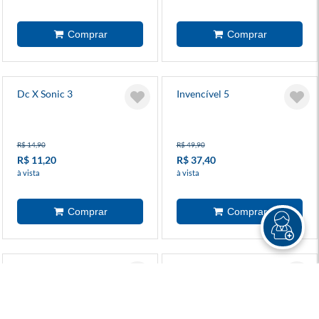
Dc X Sonic 3
Invencível 5
R$ 14,90
R$ 49,90
R$ 11,20
R$ 37,40
à vista
à vista
Os Fabulosos X-Men (2025)
Arqueiro Verde Por Mike
1
Grell 2