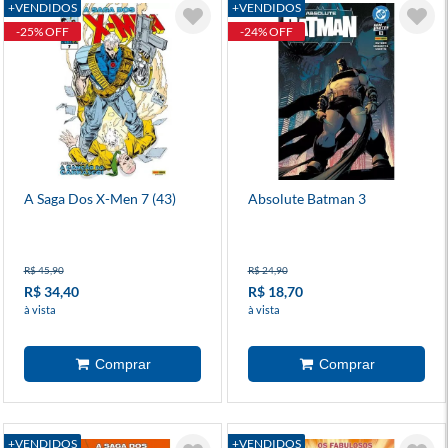
+VENDIDOS
+VENDIDOS
-25% OFF
-24% OFF
A Saga Dos X-Men 7 (43)
Absolute Batman 3
R$ 45,90
R$ 24,90
R$ 34,40
R$ 18,70
à vista
à vista
+VENDIDOS
+VENDIDOS