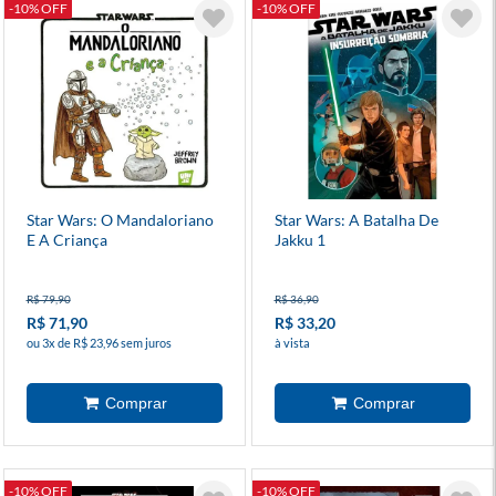
-10% OFF
-10% OFF
Star Wars: O Mandaloriano
Star Wars: A Batalha De
E A Criança
Jakku 1
R$ 79,90
R$ 36,90
R$ 71,90
R$ 33,20
ou 3x de R$ 23,96 sem juros
à vista
-10% OFF
-10% OFF