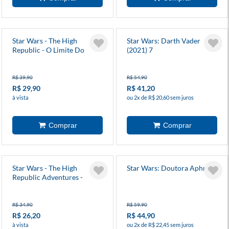
Star Wars - The High
Star Wars: Darth Vader
Republic - O Limite Do
(2021) 7
Equilíbrio 3
R$ 39,90
R$ 54,90
R$ 29,90
R$ 41,20
à vista
ou 2x de R$ 20,60 sem juros
Star Wars - The High
Star Wars: Doutora Aphra 7
Republic Adventures -
Terror Sem Nome
R$ 34,90
R$ 59,90
R$ 26,20
R$ 44,90
à vista
ou 2x de R$ 22,45 sem juros