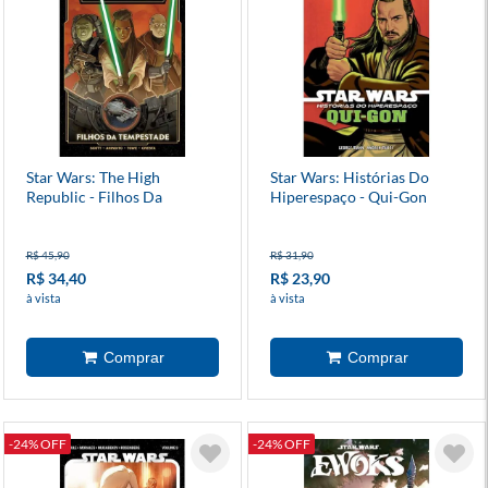
Star Wars: The High
Star Wars: Histórias Do
Republic - Filhos Da
Hiperespaço - Qui-Gon
Tempestade
R$ 45,90
R$ 31,90
R$ 34,40
R$ 23,90
à vista
à vista
-24% OFF
-24% OFF