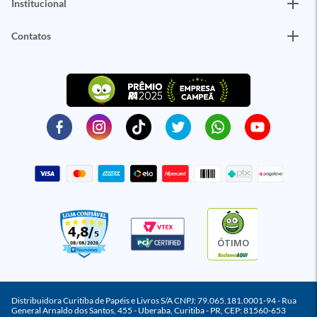
Institucional
Contatos
ÓTIMO
Distribuidora Curitiba de Papéis e Livros S/A CNPJ: 79.065.181.0001-94 - Rua
General Arnaldo dos Santos, 455 - Uberaba, Curitiba - PR, CEP: 81560-653