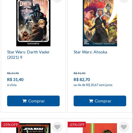
Star Wars: Darth Vader
Star Wars: Ahsoka
(2021) 9
R$ 34,90
R$ 91,90
R$ 31,40
R$ 82,70
à vista
ou 4x de R$ 20,67 sem juros
-25% OFF
-25% OFF