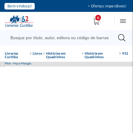
Bem-vindo(a)!
• Ofertas imperdíveis!
0
Livrarias
Livros
Histórias em
História em
932
Curitiba
Quadrinhos
Quadrinhos