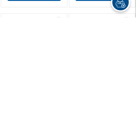
One Piece 110
One Piece 3 Em 1 - 36
R$ 41,90
R$ 93,90
R$ 31,40
R$ 70,40
à vista
ou 3x de R$ 23,46 sem juros
Demon Slayer Artbook:
One Piece 3 Em 1 - 33
Koyoharu Gotouge E O
Tempo
R$ 164,90
R$ 93,90
R$ 123,70
R$ 70,40
ou 6x de R$ 20,61 sem juros
ou 3x de R$ 23,46 sem juros