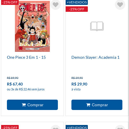
-25% OFF
+VENDIDOS
-25% OFF
One Piece 3 Em 1 - 15
Demon Slayer: Academia 1
R$ 89,90
R$ 39,90
R$ 67,40
R$ 29,90
ou 3x de R$ 22,46 sem juros
à vista
-25% OFF
+VENDIDOS