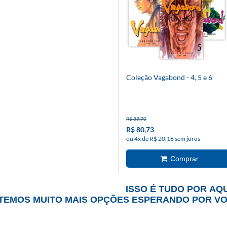
Coleção Vagabond - 4, 5 e 6
R$ 89,70
R$ 80,73
ou 4x de R$ 20,18 sem juros
ISSO É TUDO POR AQU
TEMOS MUITO MAIS OPÇÕES ESPERANDO POR V