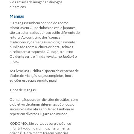
vida através de imagens e diálogos
dinâmicos.
Mangás
Os mangás também conhecidos como
Histórias em Quadrinhos no estilo japonês
são caracterizados por seu estilo diferente de
leitura. Ao contrário dos “comics
tradicionais”, os mangás são originalmente
publicados com a leitura oriental, feita da
direita para a esquerda. Ou seja, o que no
Ocidente seria o fim da revista, no Japão é o
início.
As Livrarias Curitiba dispõem de centenas de
títulos de Mangás, sagas completas, box e
edições especiais e muito mais!
Tipos de Mangás:
Os mangás possuem divisões de estilos, com
o objetivo de atingir diferentes públicos, o
sucesso destas obras no Japão também se
repete em diversos lugares do mundo.
KODOMO: São voltados para o público
infantil (kodomo significa, literalmente,
criança). Geralmente trazem histórias