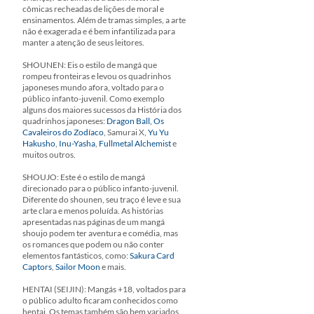
cômicas recheadas de lições de moral e
ensinamentos. Além de tramas simples, a arte
não é exagerada e é bem infantilizada para
manter a atenção de seus leitores.
SHOUNEN: Eis o estilo de mangá que
rompeu fronteiras e levou os quadrinhos
japoneses mundo afora, voltado para o
público infanto-juvenil. Como exemplo
alguns dos maiores sucessos da História dos
quadrinhos japoneses:
Dragon Ball,
Os
Cavaleiros do Zodíaco
, Samurai X,
Yu Yu
Hakusho
,
Inu-Yasha
,
Fullmetal Alchemist
e
muitos outros.
SHOUJO: Este é o estilo de mangá
direcionado para o público infanto-juvenil.
Diferente do shounen, seu traço é leve e sua
arte clara e menos poluída. As histórias
apresentadas nas páginas de um mangá
shoujo podem ter aventura e comédia, mas
os romances que podem ou não conter
elementos fantásticos, como:
Sakura Card
Captors
,
Sailor Moon
e mais.
HENTAI (SEIJIN): Mangás +18, voltados para
o público adulto ficaram conhecidos como
hentai. Os temas também são bem variados.