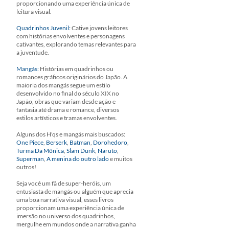
proporcionando uma experiência única de
leitura visual.
Quadrinhos Juvenil:
Cative jovens leitores
com histórias envolventes e personagens
cativantes, explorando temas relevantes para
a juventude.
Mangás:
Histórias em quadrinhos ou
romances gráficos originários do Japão. A
maioria dos mangás segue um estilo
desenvolvido no final do século XIX no
Japão, obras que variam desde ação e
fantasia até drama e romance, diversos
estilos artísticos e tramas envolventes.
Alguns dos H'qs e mangás mais buscados:
One Piece
,
Berserk
,
Batman
,
Dorohedoro
,
Turma Da Mônica
,
Slam Dunk
,
Naruto
,
Superman
,
A menina do outro lado
e muitos
outros!
Seja você um fã de super-heróis, um
entusiasta de mangás ou alguém que aprecia
uma boa narrativa visual, esses livros
proporcionam uma experiência única de
imersão no universo dos quadrinhos,
mergulhe em mundos onde a narrativa ganha