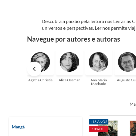
Descubra a paixão pela leitura nas Livrarias 
universos e perspectivas. Ler nos permite via
seu crescimento pessoal e profissional ou 
Navegue por autores e autoras
aqui para
Agatha Christie
Alice Oseman
Ana Maria
Augusto Cu
Machado
Mai
+18 ANOS
Mangá
-10% OFF