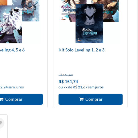
eling 4, 5 e 6
Kit Solo Leveling 1, 2 e 3
R$ 168,60
R$ 151,74
22,24 sem juros
ou 7x de R$ 21,67 sem juros