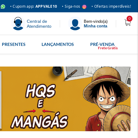
• Siga-nos
• Cupom app:
APPVALE10
• Ofertas imperdíveis!
0
Central de
Bem-vindo(a)
Atendimento
Minha conta
PRESENTES
LANÇAMENTOS
PRÉ-VENDA