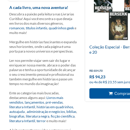
A cada livro, uma nova aventura!
Descubra a paixão pela leitura nas Livrarias
Curitiba! Aqui você encontra o que deseja
em livros dos mais diversos gêneros,
romances
,
títulos infantis
,
quadrinhos geek
e
muito mais!
Mergulhe em histórias fascinantes e expanda
seus horizontes, onde cada página é uma
Coleção Especial - Ber
porta para novos universos e perspectivas.
e 20
Ler nos permite viajar sem sair do lugar e
enriquecer nossa mente, abrace o poder das
palavras e tenha a oportunidade de alcançar
R$ 104,70
o seu crescimento pessoal e profissional ou
R$ 94,23
também mergulhe em histórias e passe um
ou 4x de R$ 23,55 sem jur
tempo no mundo da imaginação!
Ente as categorias mais buscadas,
destacamos alguns aqui:
Livros mais
vendidos
,
lançamentos
,
pré-vendas
,
literatura Infantil
,
histórias em quadrinhos
,
autoajuda
,
administração e negócios
,
bíblias
,
biografias
,
literatura negra
,
ficção cientifica
,
literatura Infantil
,
terror
e muito mais!