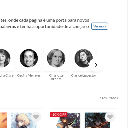
ontes, onde cada página é uma porta para novos
 palavras e tenha a oportunidade de alcançar o
Ver mais
nação! A leitura transforma vidas e estamos
para você!
dra Clare
Cecília Meireles
Charlotte
Clarice Lispector
Colleen Hoover
Brontë
5
-10% OFF