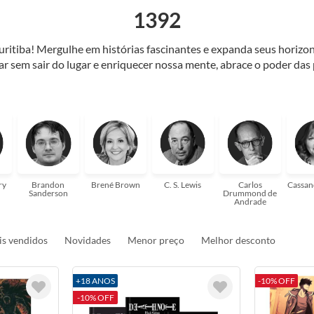
1392
Curitiba! Mergulhe em histórias fascinantes e expanda seus horiz
jar sem sair do lugar e enriquecer nossa mente, abrace o poder das
também mergulhe em histórias e passe um tempo no mundo da imagi
 ajudar a transformar a sua! Tenha certeza, temos o livro perfeito 
ry
Brandon
Brené Brown
C. S. Lewis
Carlos
Cassan
Sanderson
Drummond de
Andrade
s vendidos
Novidades
Menor preço
Melhor desconto
+18 ANOS
-10% OFF
-10% OFF