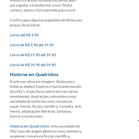
A leitura transforma vidas e estamos aqui
para ajudar a transformar a sua! Tenha
certeza, temos o livro perfeito para você!
Confira aqui algumas sugestões de títulos por
preços de produto:
Livros até R$ 9,90
Livros de R$ 9,90 até 19,90
Livros de R$ 19,90 até 39,90
Livros de R$ 39,90 até 59,90
Histórias em Quadrinhos
A arte narrativa em imagens, títulos para
todas as idades! Explore o fascinante mundo
dos HQ’s. Esses livros oferecem narrativas
envolventes, ilustrações cativantes e uma
variedade de histórias como romances,
super-heróis, ficção científica, comédia, anti-
heróis, adaptações literárias, fantasias,
horror e muito mais!
História em Quadrinhos:
Uma variedade de
HQ’s que abrangem gêneros como aventura,
suspense, romance e ficção científica,