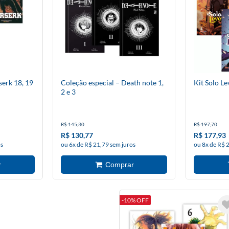
serk 18, 19
Coleção especial – Death note 1,
Kit Solo Lev
2 e 3
R$ 145,30
R$ 197,70
R$ 130,77
R$ 177,93
os
ou 6x de R$ 21,79 sem juros
ou 8x de R$ 
-10% OFF