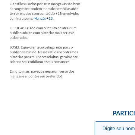
Os estilos usados por seus mangakás são bem
abrangentes: podem ir desde comédias até o
terror e todos com conteúdo +18 envolvido,
confira alguns:
Mangás +18
.
GEKIGA: Criado com o intuito de atrair um
público adulto com histórias mais sérias e
elaboradas.
JOSEI: Equivalente ao gekigá, mas para o
público feminino. Nesse estilo encontramos
histórias para mulheres adultas, geralmente
sobre o seu cotidiano e seus romances.
E muito mais, navegue nesse universo dos
mangás e encontre seu preferido!
PARTIC