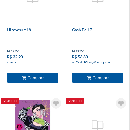
Hirayasumi 8
Gash Bell 7
R$ 43,90
R$ 69,90
R$ 32,90
R$ 53,80
à vista
ou 2x de R$ 26,90 sem juros
-28% OFF
-29% OFF