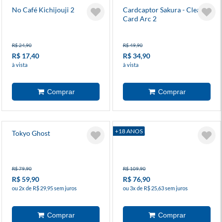
No Café Kichijouji 2
Cardcaptor Sakura - Clear
Card Arc 2
R$ 24,90
R$ 49,90
R$ 17,40
R$ 34,90
à vista
à vista
+18 ANOS
Tokyo Ghost
Akira 4
R$ 79,90
R$ 109,90
R$ 59,90
R$ 76,90
ou 2x de R$ 29,95 sem juros
ou 3x de R$ 25,63 sem juros