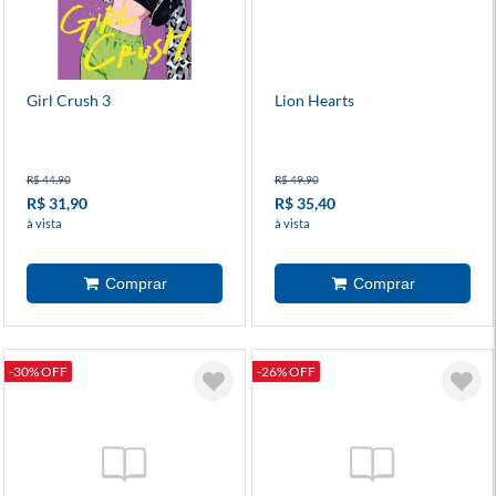
Girl Crush 3
Lion Hearts
R$ 44,90
R$ 49,90
R$ 31,90
R$ 35,40
à vista
à vista
-30% OFF
-26% OFF