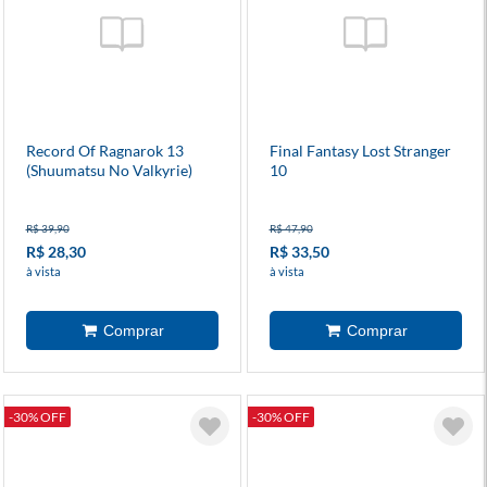
Record Of Ragnarok 13
Final Fantasy Lost Stranger
(Shuumatsu No Valkyrie)
10
R$ 39,90
R$ 47,90
R$ 28,30
R$ 33,50
à vista
à vista
-30% OFF
-30% OFF