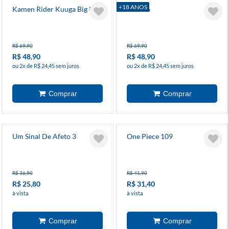
+18 ANOS
Kamen Rider Kuuga Big 8
Blade 6
R$ 69,90
R$ 69,90
R$ 48,90
R$ 48,90
ou 2x de R$ 24,45 sem juros
ou 2x de R$ 24,45 sem juros
Um Sinal De Afeto 3
One Piece 109
R$ 36,90
R$ 41,90
R$ 25,80
R$ 31,40
à vista
à vista