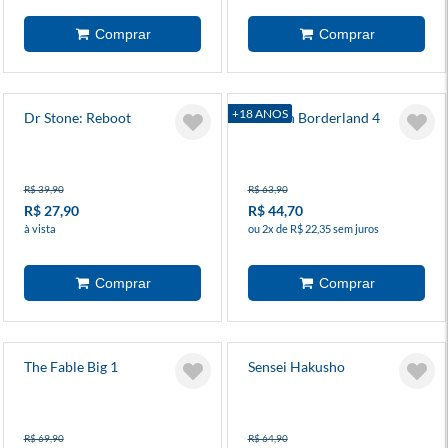
+18 ANOS
Dr Stone: Reboot
Alice In Borderland 4
R$ 39,90
R$ 63,90
R$ 27,90
R$ 44,70
à vista
ou 2x de R$ 22,35 sem juros
The Fable Big 1
Sensei Hakusho
R$ 69,90
R$ 64,90