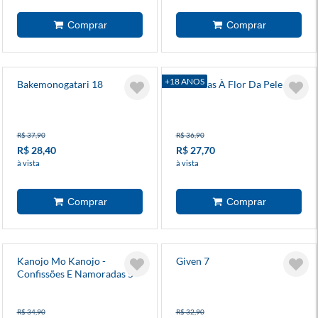
+18 ANOS
Bakemonogatari 18
Donzelas À Flor Da Pele 8
R$ 37,90
R$ 36,90
R$ 28,40
R$ 27,70
à vista
à vista
Kanojo Mo Kanojo -
Given 7
Confissões E Namoradas 5
R$ 34,90
R$ 32,90