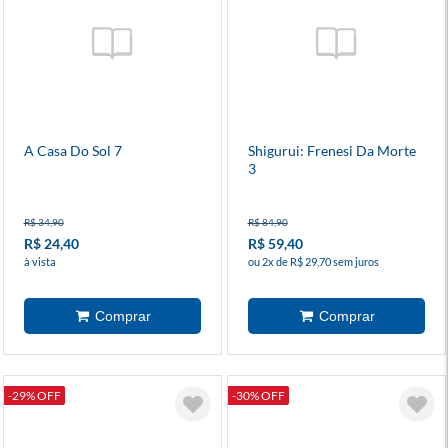
A Casa Do Sol 7
Shigurui: Frenesi Da Morte
3
R$ 34,90
R$ 84,90
R$ 24,40
R$ 59,40
à vista
ou 2x de R$ 29,70 sem juros
-29% OFF
-30% OFF