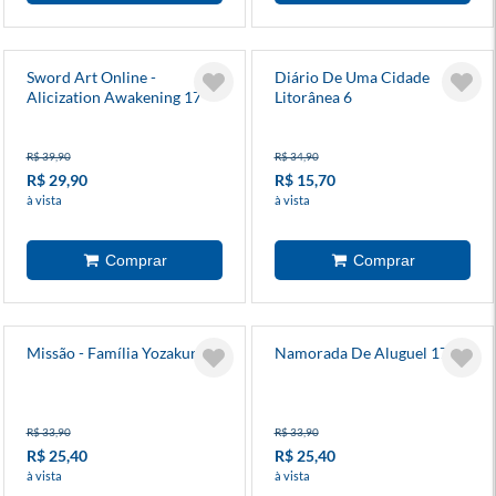
Sword Art Online -
Diário De Uma Cidade
Alicization Awakening 17
Litorânea 6
R$ 39,90
R$ 34,90
R$ 29,90
R$ 15,70
à vista
à vista
Missão - Família Yozakura 6
Namorada De Aluguel 17
R$ 33,90
R$ 33,90
R$ 25,40
R$ 25,40
à vista
à vista