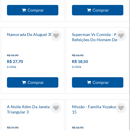
Namorada De Aluguel 30
Superman Vs Comida - As
Refeições Do Homem De
Aço 1
R$ 36,90
R$ 36,90
R$ 27,70
R$ 18,50
à vista
à vista
A Noite Além Da Janela
Missão - Família Yozakura
Triangular 3
15
R$ 34,90
R$ 36,90