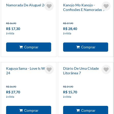
Namorada De Aluguel 24
Kanojo Mo Kanojo -
Confissões E Namoradas 9
R$ 36,90
R$ 37,90
R$ 17,30
R$ 28,40
à vista
à vista
Kaguya Sama - Love Is War
Diário De Uma Cidade
24
Litorânea 7
R$ 36,90
R$ 34,90
R$ 27,70
R$ 15,70
à vista
à vista