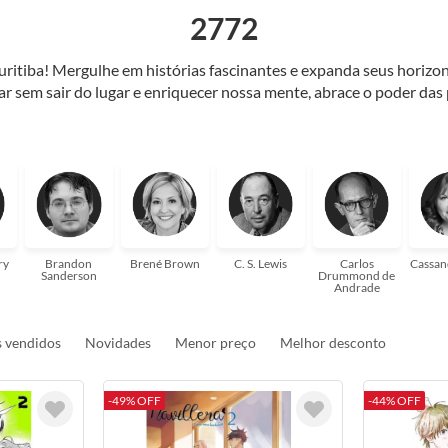
2772
Curitiba! Mergulhe em histórias fascinantes e expanda seus horiz
jar sem sair do lugar e enriquecer nossa mente, abrace o poder das
também mergulhe em histórias e passe um tempo no mundo da imagi
 ajudar a transformar a sua! Tenha certeza, temos o livro perfeito 
ry
Brandon
Brené Brown
C. S. Lewis
Carlos
Cassan
Sanderson
Drummond de
Andrade
 vendidos
Novidades
Menor preço
Melhor desconto
-49% OFF
-44% OFF