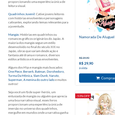
proporcionando uma experiência única de
leitura visual.
Quadrinhos Juvenil:
Cative jovens leitores
com histórias envolventes e personagens
cativantes, explorando temas relevantes para
a juventude.
Mangás:
Histórias em quadrinhos ou
Namorada De Aluguel
romances gráficos originários do Japão. A
maioria dos mangás segue um estilo
desenvolvido no final do século XIX no
Japão, obras que variam desde ação e
fantasia até drama e romance, diversos
R$ 39,90
estilos artísticos e tramas envolventes.
R$ 29,90
Alguns dos H'qs e mangás mais buscados:
à vista
One Piece
,
Berserk
,
Batman
,
Dorohedoro
,
Turma Da Mônica
,
Slam Dunk
,
Naruto
,
Superman
,
A menina do outro lado
e muitos
outros!
Seja você um fã de super-heróis, um
-53% OFF
entusiasta de mangás ou alguém que aprecia
uma boa narrativa visual, esses livros
proporcionam uma experiência única de
imersão no universo dos quadrinhos,
mergulhe em mundos onde a narrativa ganha