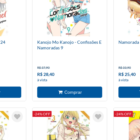
 24
Kanojo Mo Kanojo - Confissões E
Namorada 
Namoradas 9
R$ 37,90
R$ 33,90
R$ 28,40
R$ 25,40
à vista
à vista
-24% OFF
-24% OFF