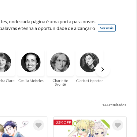
ontes, onde cada página é uma porta para novos
 palavras e tenha a oportunidade de alcançar o
Ver mais
nação! A leitura transforma vidas e estamos
para você!
dra Clare
Cecília Meireles
Charlotte
Clarice Lispector
Colleen Hoover
Brontë
144
-25% OFF