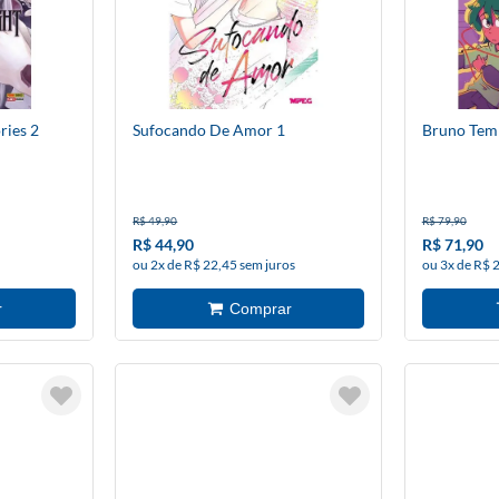
ies 2
Sufocando De Amor 1
Bruno Te
R$ 49,90
R$ 79,90
R$ 44,90
R$ 71,90
ou 2x de R$ 22,45 sem juros
ou 3x de R$ 