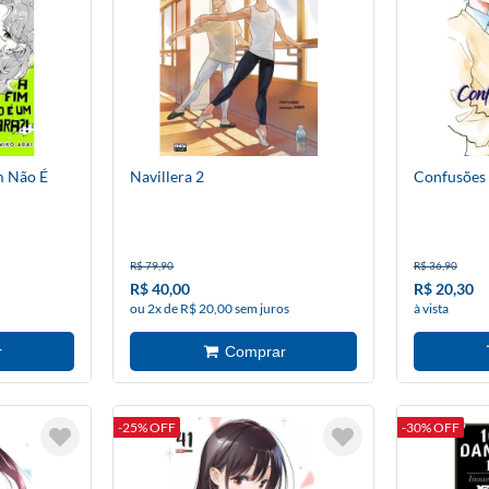
m Não É
Navillera 2
Confusões
R$ 79,90
R$ 36,90
R$ 40,00
R$ 20,30
ou 2x de R$ 20,00 sem juros
à vista
-25% OFF
-30% OFF