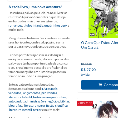
A cada livro, uma nova aventura!
Descubra a paixão pela leitura nas Livrarias
Curitiba! Aqui você encontra o que deseja
em livros dos mais diversos gêneros,
romances
,
títulos infantis
,
quadrinhos geek
e
muito mais!
Mergulhe em histórias fascinantes e expanda
seus horizontes, onde cada página é uma
O Cara Que Estou Afi
porta para novos universos e perspectivas.
Um Cara 2
Ler nos permite viajar sem sair do lugar e
enriquecer nossa mente, abrace o poder das
palavras e tenha a oportunidade de alcançar
R$ 39,90
o seu crescimento pessoal e profissional ou
R$ 27,90
também mergulhe em histórias e passe um
à vista
tempo no mundo da imaginação!
Ente as categorias mais buscadas,
destacamos alguns aqui:
Livros mais
vendidos
,
lançamentos
,
pré-vendas
,
literatura Infantil
,
histórias em quadrinhos
,
autoajuda
,
administração e negócios
,
bíblias
,
-10% OFF
biografias
,
literatura negra
,
ficção cientifica
,
literatura Infantil
,
terror
e muito mais!