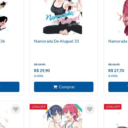
 36
Namorada De Aluguel 33
Namorada 
R$ 39,90
R$ 36,90
R$ 29,90
R$ 27,70
à vista
à vista
-25% OFF
-25% OFF