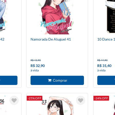
 42
Namorada De Aluguel 41
10 Dance 
R$ 43,90
R$ 44,90
R$ 32,90
R$ 31,40
à vista
à vista
-25% OFF
-24% OFF