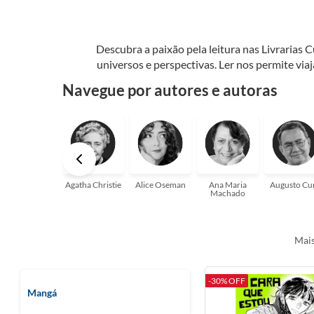
Descubra a paixão pela leitura nas Livrarias 
universos e perspectivas. Ler nos permite via
seu crescimento pessoal e profissional ou 
Navegue por autores e autoras
aqui para
Agatha Christie
Alice Oseman
Ana Maria
Augusto Cu
Machado
Mais
-30% OFF
Mangá