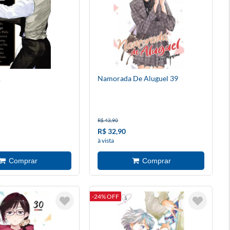
1
Namorada De Aluguel 39
R$ 43,90
R$ 32,90
à vista
-24% OFF