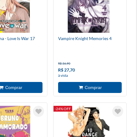
a - Love Is War 17
Vampire Knight Memories 4
R$ 36,90
R$ 27,70
à vista
-24% OFF