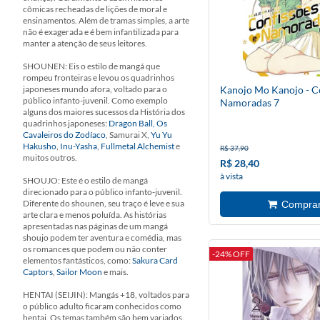
cômicas recheadas de lições de moral e
ensinamentos. Além de tramas simples, a arte
não é exagerada e é bem infantilizada para
manter a atenção de seus leitores.
SHOUNEN: Eis o estilo de mangá que
rompeu fronteiras e levou os quadrinhos
japoneses mundo afora, voltado para o
Kanojo Mo Kanojo - Co
público infanto-juvenil. Como exemplo
Namoradas 7
alguns dos maiores sucessos da História dos
quadrinhos japoneses:
Dragon Ball,
Os
Cavaleiros do Zodíaco
, Samurai X,
Yu Yu
Hakusho
,
Inu-Yasha
,
Fullmetal Alchemist
e
R$ 37,90
muitos outros.
R$ 28,40
à vista
SHOUJO: Este é o estilo de mangá
direcionado para o público infanto-juvenil.
Diferente do shounen, seu traço é leve e sua
arte clara e menos poluída. As histórias
apresentadas nas páginas de um mangá
shoujo podem ter aventura e comédia, mas
os romances que podem ou não conter
-24% OFF
elementos fantásticos, como:
Sakura Card
Captors
,
Sailor Moon
e mais.
HENTAI (SEIJIN): Mangás +18, voltados para
o público adulto ficaram conhecidos como
hentai. Os temas também são bem variados.