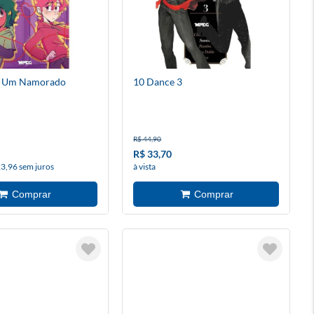
m Um Namorado
10 Dance 3
R$ 44,90
R$ 33,70
23,96 sem juros
à vista