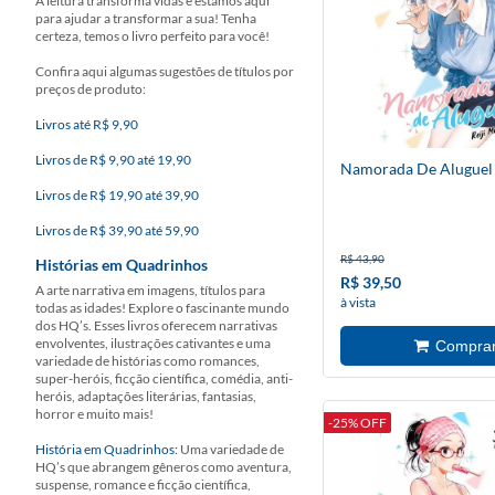
A leitura transforma vidas e estamos aqui
para ajudar a transformar a sua! Tenha
certeza, temos o livro perfeito para você!
Confira aqui algumas sugestões de títulos por
preços de produto:
Livros até R$ 9,90
Livros de R$ 9,90 até 19,90
Namorada De Aluguel
Livros de R$ 19,90 até 39,90
Livros de R$ 39,90 até 59,90
R$ 43,90
Histórias em Quadrinhos
R$ 39,50
A arte narrativa em imagens, títulos para
à vista
todas as idades! Explore o fascinante mundo
dos HQ’s. Esses livros oferecem narrativas
envolventes, ilustrações cativantes e uma
variedade de histórias como romances,
super-heróis, ficção científica, comédia, anti-
heróis, adaptações literárias, fantasias,
horror e muito mais!
-25% OFF
História em Quadrinhos:
Uma variedade de
HQ’s que abrangem gêneros como aventura,
suspense, romance e ficção científica,