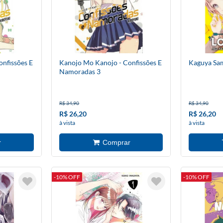
nfissões E
Kanojo Mo Kanojo - Confissões E
Kaguya Sam
Namoradas 3
R$ 34,90
R$ 34,90
R$ 26,20
R$ 26,20
à vista
à vista
-10% OFF
-10% OFF