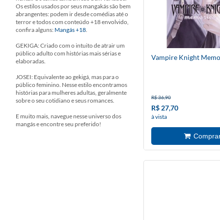
Os estilos usados por seus mangakás são bem
abrangentes: podem ir desde comédias até o
terror e todos com conteúdo +18 envolvido,
confira alguns:
Mangás +18
.
GEKIGA: Criado com o intuito de atrair um
público adulto com histórias mais sérias e
Vampire Knight Memor
elaboradas.
JOSEI: Equivalente ao gekigá, mas para o
público feminino. Nesse estilo encontramos
histórias para mulheres adultas, geralmente
R$ 36,90
sobre o seu cotidiano e seus romances.
R$ 27,70
E muito mais, navegue nesse universo dos
à vista
mangás e encontre seu preferido!