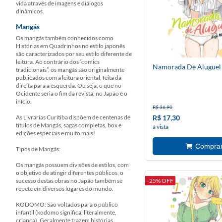
vida através de imagens e diálogos
dinâmicos.
Mangás
Os mangás também conhecidos como
Histórias em Quadrinhos no estilo japonês
são caracterizados por seu estilo diferente de
leitura. Ao contrário dos “comics
Namorada De Aluguel
tradicionais”, os mangás são originalmente
publicados com a leitura oriental, feita da
direita para a esquerda. Ou seja, o que no
Ocidente seria o fim da revista, no Japão é o
início.
R$ 36,90
As Livrarias Curitiba dispõem de centenas de
R$ 17,30
títulos de Mangás, sagas completas, box e
à vista
edições especiais e muito mais!
Tipos de Mangás:
Os mangás possuem divisões de estilos, com
o objetivo de atingir diferentes públicos, o
sucesso destas obras no Japão também se
-25% OFF
repete em diversos lugares do mundo.
KODOMO: São voltados para o público
infantil (kodomo significa, literalmente,
criança). Geralmente trazem histórias