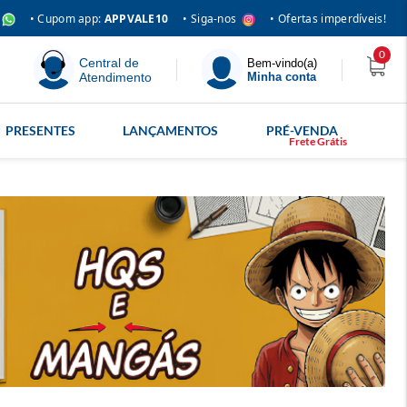
• Siga-nos
• Cupom app:
APPVALE10
• Ofertas imperdíveis!
0
Central de
Bem-vindo(a)
Atendimento
Minha conta
PRESENTES
LANÇAMENTOS
PRÉ-VENDA