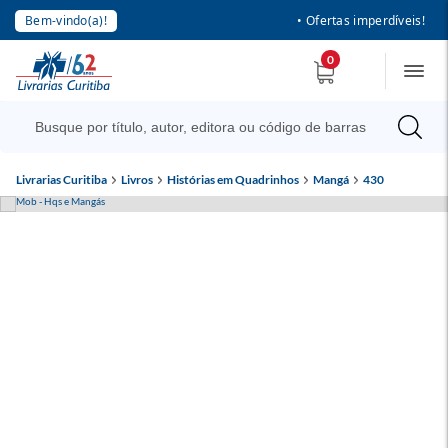
Bem-vindo(a)!
• Ofertas imperdíveis!
0
Livrarias Curitiba
Livros
Histórias em Quadrinhos
Mangá
430