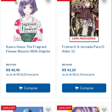
Kaoru Hana: The Fragrant
Frieren E A Jornada Para O
Flower Blooms With Dignity
Além 15
6
R$ 44,90
R$ 46,90
R$ 40,40
R$ 42,20
ou 2x de R$ 20,20 sem juros
ou 2x de R$ 21,10 sem juros
-10% OFF
-24% OFF