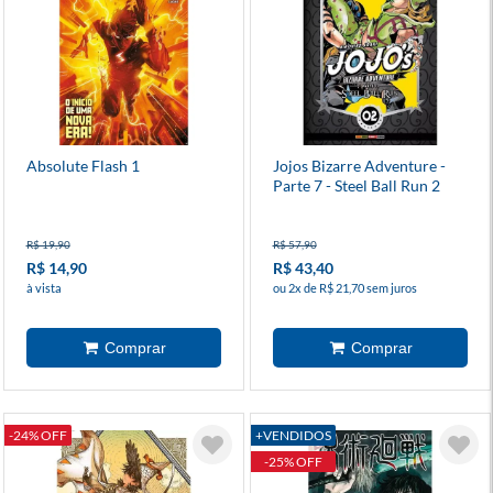
Absolute Flash 1
Jojos Bizarre Adventure -
Parte 7 - Steel Ball Run 2
R$ 19,90
R$ 57,90
R$ 14,90
R$ 43,40
à vista
ou 2x de R$ 21,70 sem juros
-24% OFF
+VENDIDOS
-25% OFF