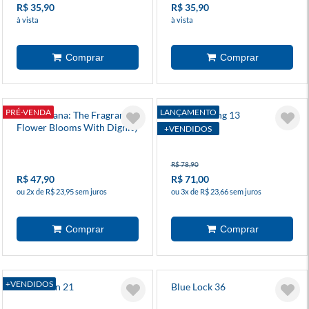
R$ 35,90
R$ 35,90
à vista
à vista
PRÉ-VENDA
LANÇAMENTO
Kaoru Hana: The Fragrant
Solo Leveling 13
Flower Blooms With Dignity
+VENDIDOS
7
R$ 78,90
R$ 47,90
R$ 71,00
ou 2x de R$ 23,95 sem juros
ou 3x de R$ 23,66 sem juros
+VENDIDOS
Dandadan 21
Blue Lock 36