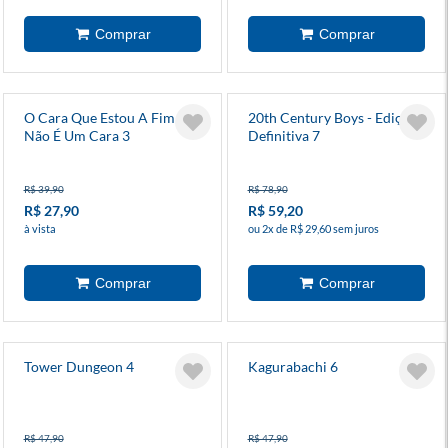
O Cara Que Estou A Fim
20th Century Boys - Edição
Não É Um Cara 3
Definitiva 7
R$ 39,90
R$ 78,90
R$ 27,90
R$ 59,20
à vista
ou 2x de R$ 29,60 sem juros
Tower Dungeon 4
Kagurabachi 6
R$ 47,90
R$ 47,90