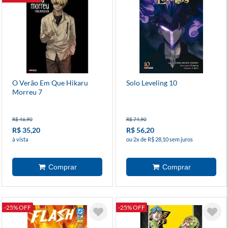
O Verão Em Que Hikaru
Solo Leveling 10
Morreu 7
R$ 46,90
R$ 74,90
R$ 35,20
R$ 56,20
à vista
ou 2x de R$ 28,10 sem juros
-25% OFF
-25% OFF