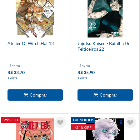
Atelier Of Witch Hat 13
Jujutsu Kaisen - Batalha De
Feiticeiros 22
R$ 44,90
R$ 47,90
R$ 33,70
R$ 35,90
à vista
à vista
-25% OFF
+VENDIDOS
-24% OFF