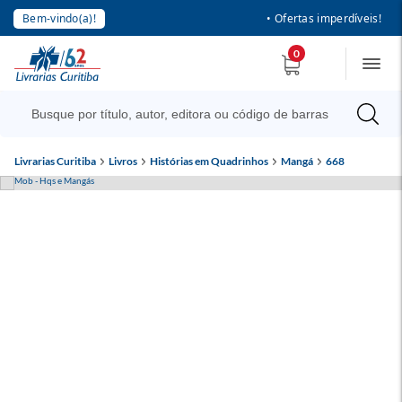
Bem-vindo(a)!
• Ofertas imperdíveis!
0
Livrarias Curitiba
Livros
Histórias em Quadrinhos
Mangá
668