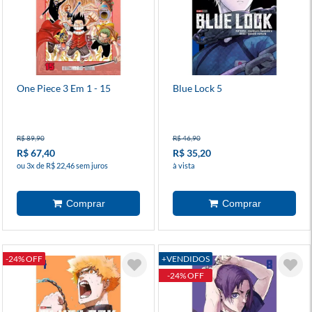
One Piece 3 Em 1 - 15
Blue Lock 5
R$ 89,90
R$ 46,90
R$ 67,40
R$ 35,20
ou 3x de R$ 22,46 sem juros
à vista
-24% OFF
+VENDIDOS
-24% OFF