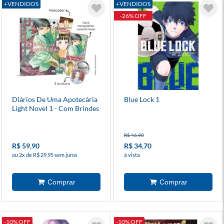
+VENDIDOS
+VENDIDOS
-26% OFF
Diários De Uma Apotecária
Blue Lock 1
Light Novel 1 - Com Brindes
R$ 46,90
R$ 59,90
R$ 34,70
ou 2x de R$ 29,95 sem juros
à vista
-10% OFF
-10% OFF