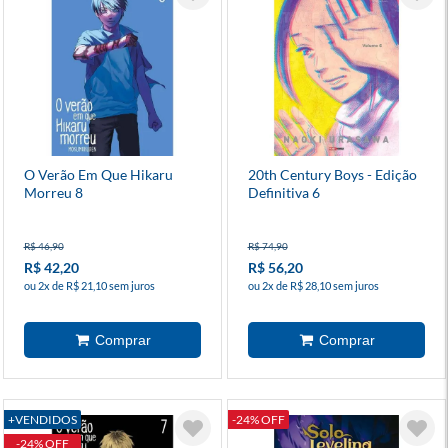
O Verão Em Que Hikaru
20th Century Boys - Edição
Morreu 8
Definitiva 6
R$ 46,90
R$ 74,90
R$ 42,20
R$ 56,20
ou 2x de R$ 21,10 sem juros
ou 2x de R$ 28,10 sem juros
+VENDIDOS
-24% OFF
-24% OFF