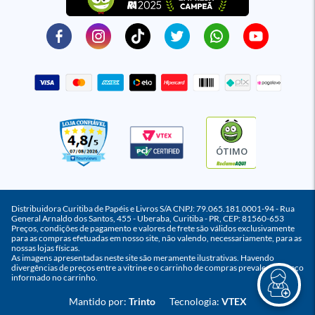
ÓTIMO
Distribuidora Curitiba de Papéis e Livros S/A CNPJ: 79.065.181.0001-94 - Rua
General Arnaldo dos Santos, 455 - Uberaba, Curitiba - PR, CEP: 81560-653
Preços, condições de pagamento e valores de frete são válidos exclusivamente
para as compras efetuadas em nosso site, não valendo, necessariamente, para as
nossas lojas físicas.
As imagens apresentadas neste site são meramente ilustrativas. Havendo
divergências de preços entre a vitrine e o carrinho de compras prevalece o preço
informado no carrinho.
Mantido por:
Trinto
Tecnologia:
VTEX