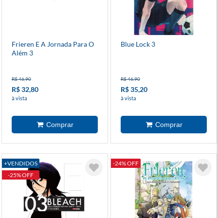
Frieren E A Jornada Para O
Blue Lock 3
Além 3
R$ 46,90
R$ 46,90
R$ 32,80
R$ 35,20
à vista
à vista
+VENDIDOS
-24% OFF
-25% OFF