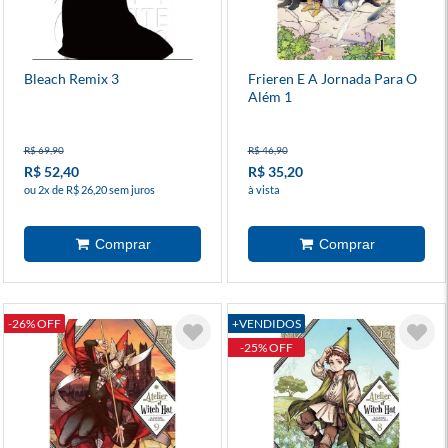
Bleach Remix 3
Frieren E A Jornada Para O
Além 1
R$ 69,90
R$ 46,90
R$ 52,40
R$ 35,20
ou 2x de R$ 26,20 sem juros
à vista
-26% OFF
+VENDIDOS
-25% OFF