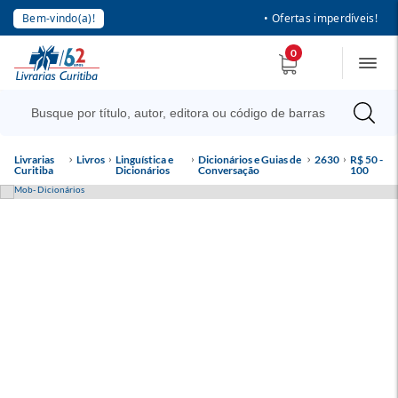
Bem-vindo(a)!
• Ofertas imperdíveis!
0
Livrarias
Livros
Linguística e
Dicionários e Guias de
2630
R$ 50 -
Curitiba
Dicionários
Conversação
100