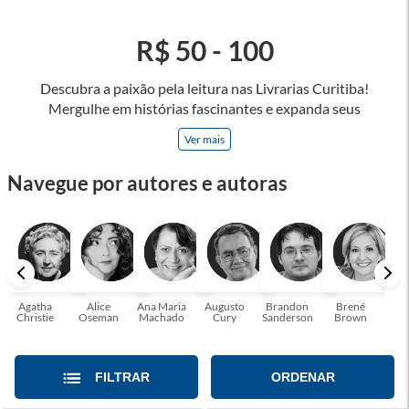
R$ 50 - 100
Descubra a paixão pela leitura nas Livrarias Curitiba!
Mergulhe em histórias fascinantes e expanda seus
horizontes, onde cada página é uma porta para novos
Ver mais
universos e perspectivas. Ler nos permite viajar sem sair do
lugar e enriquecer nossa mente, abrace o poder das palavras
Navegue por autores e autoras
e tenha a oportunidade de alcançar o seu crescimento
pessoal e profissional ou também mergulhe em histórias e
passe um tempo no mundo da imaginação! A leitura
transforma vidas e estamos aqui para ajudar a transformar a
sua! Tenha certeza, temos o livro perfeito para você!
Agatha
Alice
Ana Maria
Augusto
Brandon
Brené
C. S
Christie
Oseman
Machado
Cury
Sanderson
Brown
FILTRAR
ORDENAR