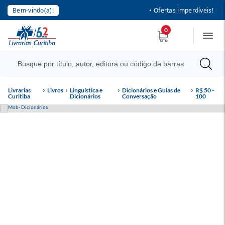
Bem-vindo(a)!
• Ofertas imperdíveis!
0
Livrarias
Livros
Linguística e
Dicionários e Guias de
R$ 50 -
Curitiba
Dicionários
Conversação
100