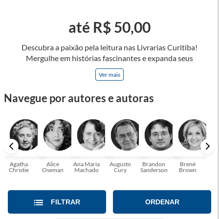
até R$ 50,00
Descubra a paixão pela leitura nas Livrarias Curitiba!
Mergulhe em histórias fascinantes e expanda seus
horizontes, onde cada página é uma porta para novos
Ver mais
universos e perspectivas. Ler nos permite viajar sem sair do
lugar e enriquecer nossa mente, abrace o poder das palavras
Navegue por autores e autoras
e tenha a oportunidade de alcançar o seu crescimento
pessoal e profissional ou também mergulhe em histórias e
passe um tempo no mundo da imaginação! A leitura
transforma vidas e estamos aqui para ajudar a transformar a
sua! Tenha certeza, temos o livro perfeito para você!
Agatha
Alice
Ana Maria
Augusto
Brandon
Brené
C. S
Christie
Oseman
Machado
Cury
Sanderson
Brown
FILTRAR
ORDENAR