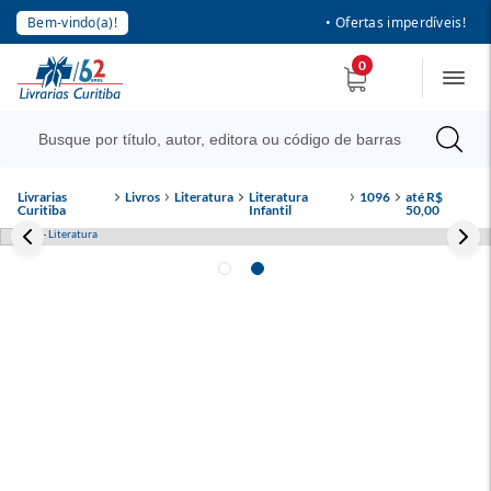
Bem-vindo(a)!
• Ofertas imperdíveis!
0
Livrarias
Livros
Literatura
Literatura
1096
até R$
Curitiba
Infantil
50,00