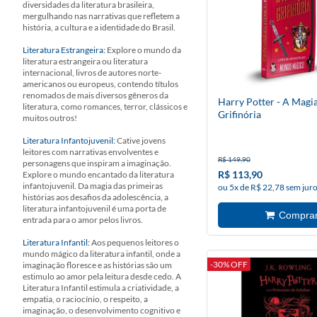
diversidades da literatura brasileira,
mergulhando nas narrativas que refletem a
história, a cultura e a identidade do Brasil.
Literatura Estrangeira:
Explore o mundo da
literatura estrangeira ou literatura
internacional, livros de autores norte-
americanos ou europeus, contendo títulos
renomados de mais diversos gêneros da
Harry Potter - A Magi
literatura, como romances, terror, clássicos e
Grifinória
muitos outros!
Literatura Infantojuvenil:
Cative jovens
leitores com narrativas envolventes e
R$ 149,90
personagens que inspiram a imaginação.
R$ 113,90
Explore o mundo encantado da literatura
infantojuvenil. Da magia das primeiras
ou 5x de R$ 22,78 sem jur
histórias aos desafios da adolescência, a
literatura infantojuvenil é uma porta de
entrada para o amor pelos livros.
Literatura Infantil:
Aos pequenos leitores o
mundo mágico da literatura infantil, onde a
-30% OFF
imaginação floresce e as histórias são um
estimulo ao amor pela leitura desde cedo. A
Literatura Infantil estimula a criatividade, a
empatia, o raciocínio, o respeito, a
imaginação, o desenvolvimento cognitivo e