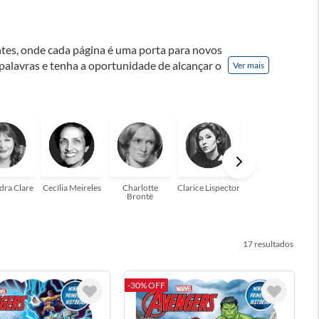
ontes, onde cada página é uma porta para novos
 palavras e tenha a oportunidade de alcançar o
Ver mais
nação! A leitura transforma vidas e estamos
para você!
dra Clare
Cecília Meireles
Charlotte
Clarice Lispector
Colleen Hoover
Brontë
17
-30% OFF