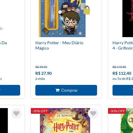
a Da
Harry Potter - Meu Diário
Harry Pott
Mágico
4 - Grifinór
R$ 39,90
R$ 149,90
R$ 27,90
R$ 112,40
os
à vista
ou 5x de R$ 
-30% OFF
-30% OFF