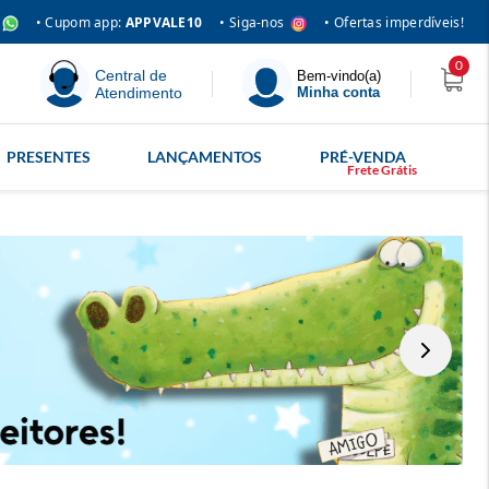
• Siga-nos
• Cupom app:
APPVALE10
• Ofertas imperdíveis!
0
Central de
Bem-vindo(a)
Atendimento
Minha conta
PRESENTES
LANÇAMENTOS
PRÉ-VENDA