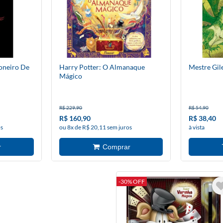
ioneiro De
Harry Potter: O Almanaque
Mestre Gil
Mágico
R$ 229,90
R$ 54,90
R$ 160,90
R$ 38,40
os
ou 8x de R$ 20,11 sem juros
à vista
-30% OFF