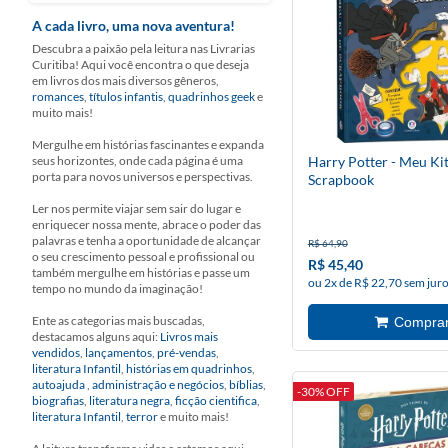
A cada livro, uma nova aventura!
Descubra a paixão pela leitura nas Livrarias
Curitiba! Aqui você encontra o que deseja
em livros dos mais diversos gêneros,
romances
,
títulos infantis
,
quadrinhos geek
e
muito mais!
Mergulhe em histórias fascinantes e expanda
seus horizontes, onde cada página é uma
Harry Potter - Meu Ki
porta para novos universos e perspectivas.
Scrapbook
Ler nos permite viajar sem sair do lugar e
enriquecer nossa mente, abrace o poder das
palavras e tenha a oportunidade de alcançar
R$ 64,90
o seu crescimento pessoal e profissional ou
R$ 45,40
também mergulhe em histórias e passe um
ou 2x de R$ 22,70 sem jur
tempo no mundo da imaginação!
Ente as categorias mais buscadas,
destacamos alguns aqui:
Livros mais
vendidos
,
lançamentos
,
pré-vendas
,
literatura Infantil
,
histórias em quadrinhos
,
autoajuda
,
administração e negócios
,
bíblias
,
-30% OFF
biografias
,
literatura negra
,
ficção cientifica
,
literatura Infantil
,
terror
e muito mais!