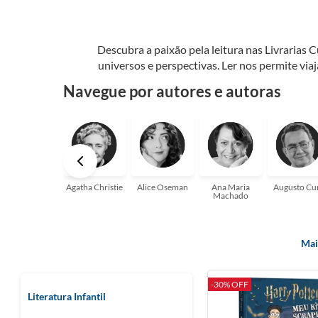
Descubra a paixão pela leitura nas Livrarias 
universos e perspectivas. Ler nos permite via
seu crescimento pessoal e profissional ou 
Navegue por autores e autoras
aqui para
Agatha Christie
Alice Oseman
Ana Maria
Augusto Cu
Machado
Mai
-30% OFF
Literatura Infantil