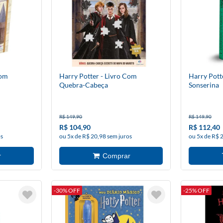
Com
Harry Potter - Livro Com
Harry Pott
Quebra-Cabeça
Sonserina
R$ 149,90
R$ 149,90
R$ 104,90
R$ 112,40
os
ou 5x de R$ 20,98 sem juros
ou 5x de R$ 
-30% OFF
-25% OFF