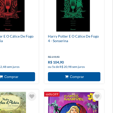
er E O Cálice De Fogo
Harry Potter E O Cálice De Fogo
ia
4 - Sonserina
R$ 149,90
R$ 104,90
22,48 sem juros
ou 5x de R$ 20,98 sem juros
-64% OFF