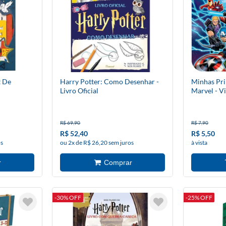
t De
Harry Potter: Como Desenhar -
Minhas Pri
Livro Oficial
Marvel - 
Infinito
R$ 69,90
R$ 7,90
R$ 52,40
R$ 5,50
os
ou 2x de R$ 26,20 sem juros
à vista
-30% OFF
-25% OFF