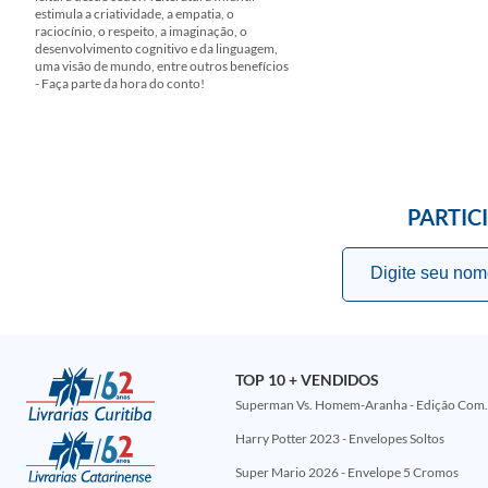
estimula a criatividade, a empatia, o
raciocínio, o respeito, a imaginação, o
desenvolvimento cognitivo e da linguagem,
uma visão de mundo, entre outros benefícios
- Faça parte da hora do conto!
PARTIC
TOP 10 + VENDIDOS
Superman Vs. Homem-Aranha - Edi
Harry Potter 2023 - Envelopes Soltos
Super Mario 2026 - Envelope 5 Cromos