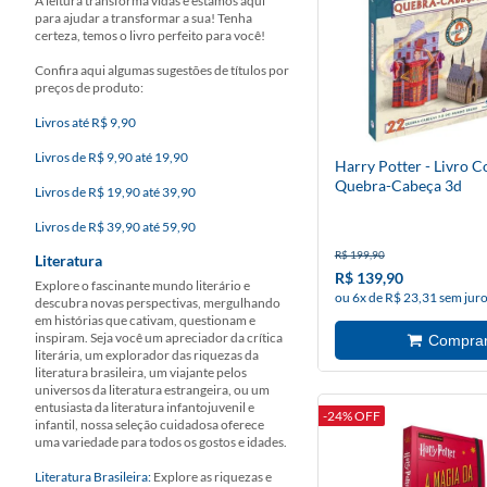
A leitura transforma vidas e estamos aqui
para ajudar a transformar a sua! Tenha
certeza, temos o livro perfeito para você!
Confira aqui algumas sugestões de títulos por
preços de produto:
Livros até R$ 9,90
Livros de R$ 9,90 até 19,90
Harry Potter - Livro 
Quebra-Cabeça 3d
Livros de R$ 19,90 até 39,90
Livros de R$ 39,90 até 59,90
R$ 199,90
Literatura
R$ 139,90
Explore o fascinante mundo literário e
ou 6x de R$ 23,31 sem jur
descubra novas perspectivas, mergulhando
em histórias que cativam, questionam e
inspiram. Seja você um apreciador da crítica
literária, um explorador das riquezas da
literatura brasileira, um viajante pelos
universos da literatura estrangeira, ou um
entusiasta da literatura infantojuvenil e
-24% OFF
infantil, nossa seleção cuidadosa oferece
uma variedade para todos os gostos e idades.
Literatura Brasileira:
Explore as riquezas e