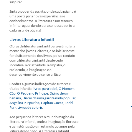
suspirar.
Sinta o poder da escrita, onde cada página é
uma porta para novas experiências e
conhecimentos. A literatura é um tesouro
infinito, aguardando para ser descoberto a
cada virar de página!
Livros Literatura Infantil
Obras de literatura infantil para estimular a
mente dos jovens leitores, e os iniciar neste
fantástico mundo dos livros, pois o contato
com a literatura infantil desde cedo
incentiva, a criatividade, a empatia, o
raciocínio, a imaginação e o
desenvolvimento do senso crítico.
Confira algumas indicações de autores e
títulos infantis:
livros para bebê
,
O Homem-
Cão
,
O Pequeno Príncipe
,
Diário de um
banana
,
Diário de uma garota nada popular
,
Angelina Purpurina
,
Capitão Cueca
,
Todd
Parr
,
Livros de colorir
.
Aos pequenos leitores o mundo mágico da
literatura infantil, onde a imaginação floresce
e as histórias são um estimulo ao amor pela
leitura desde cedo. A Literatura Infantil