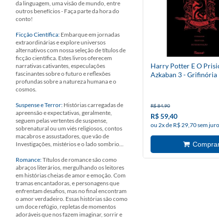
da linguagem, uma visão de mundo, entre
outros benefícios - Faça parte da hora do
conto!
Ficção Científica:
Embarque em jornadas
extraordinárias e explore universos
alternativos com nossa seleção de títulos de
ficção científica. Estes livros oferecem
Harry Potter E O Pris
narrativas cativantes, especulações
fascinantes sobre o futuro e reflexões
Azkaban 3 - Grifinória
profundas sobre a natureza humana e o
cosmos.
Suspense e Terror:
Histórias carregadas de
R$ 84,90
apreensão e expectativas, geralmente,
R$ 59,40
seguem pelas vertentes de suspense,
ou 2x de R$ 29,70 sem jur
sobrenatural ou um viés religiosos, contos
macabros e assustadores, que vão de
Investigações, mistérios e o lado sombrio...
Romance:
Títulos de romance são como
abraços literários, mergulhando os leitores
em histórias cheias de amor e emoção. Com
tramas encantadoras, e personagens que
enfrentam desafios, mas no final encontram
o amor verdadeiro. Essas histórias são como
um doce refúgio, repletas de momentos
adoráveis que nos fazem imaginar, sorrir e