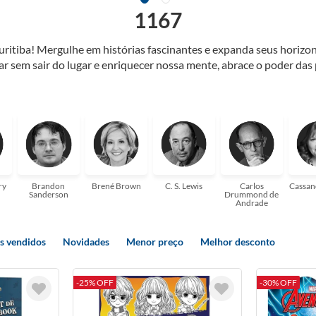
1167
Curitiba! Mergulhe em histórias fascinantes e expanda seus horiz
jar sem sair do lugar e enriquecer nossa mente, abrace o poder das
também mergulhe em histórias e passe um tempo no mundo da imagi
 ajudar a transformar a sua! Tenha certeza, temos o livro perfeito 
ry
Brandon
Brené Brown
C. S. Lewis
Carlos
Cassan
Sanderson
Drummond de
Andrade
s vendidos
Novidades
Menor preço
Melhor desconto
-25% OFF
-30% OFF