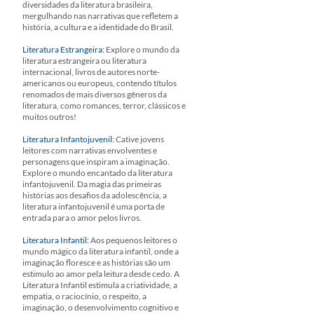
diversidades da literatura brasileira,
mergulhando nas narrativas que refletem a
história, a cultura e a identidade do Brasil.
Literatura Estrangeira:
Explore o mundo da
literatura estrangeira ou literatura
internacional, livros de autores norte-
americanos ou europeus, contendo títulos
renomados de mais diversos gêneros da
literatura, como romances, terror, clássicos e
muitos outros!
Literatura Infantojuvenil:
Cative jovens
leitores com narrativas envolventes e
personagens que inspiram a imaginação.
Explore o mundo encantado da literatura
infantojuvenil. Da magia das primeiras
histórias aos desafios da adolescência, a
literatura infantojuvenil é uma porta de
entrada para o amor pelos livros.
Literatura Infantil:
Aos pequenos leitores o
mundo mágico da literatura infantil, onde a
imaginação floresce e as histórias são um
estimulo ao amor pela leitura desde cedo. A
Literatura Infantil estimula a criatividade, a
empatia, o raciocínio, o respeito, a
imaginação, o desenvolvimento cognitivo e