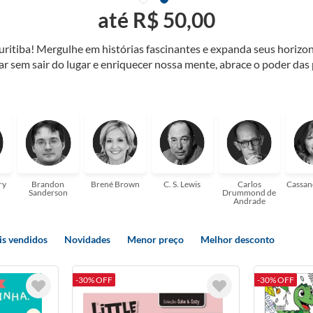
até R$ 50,00
Curitiba! Mergulhe em histórias fascinantes e expanda seus horiz
jar sem sair do lugar e enriquecer nossa mente, abrace o poder das
também mergulhe em histórias e passe um tempo no mundo da imagi
 ajudar a transformar a sua! Tenha certeza, temos o livro perfeito 
ry
Brandon
Brené Brown
C. S. Lewis
Carlos
Cassan
Sanderson
Drummond de
Andrade
s vendidos
Novidades
Menor preço
Melhor desconto
-30% OFF
-30% OFF