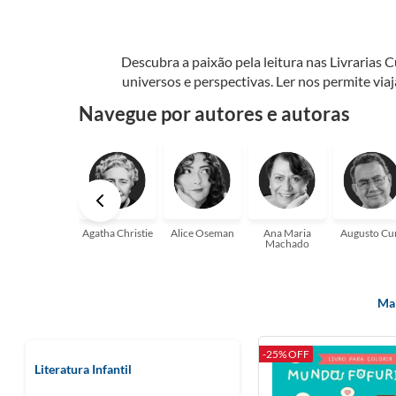
Descubra a paixão pela leitura nas Livrarias 
universos e perspectivas. Ler nos permite via
seu crescimento pessoal e profissional ou 
Navegue por autores e autoras
aqui para
Agatha Christie
Alice Oseman
Ana Maria
Augusto Cu
Machado
Mai
-25% OFF
Literatura Infantil