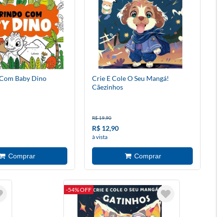
 Com Baby Dino
Crie E Cole O Seu Mangá!
Cãezinhos
R$ 19,90
R$ 12,90
à vista
-54% OFF