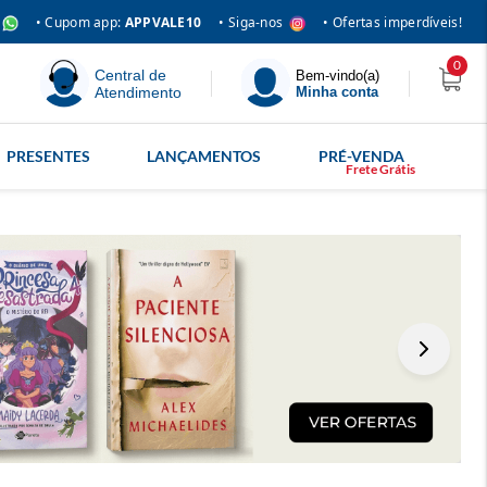
• Siga-nos
• Cupom app:
APPVALE10
• Ofertas imperdíveis!
0
Central de
Bem-vindo(a)
Atendimento
Minha conta
PRESENTES
LANÇAMENTOS
PRÉ-VENDA