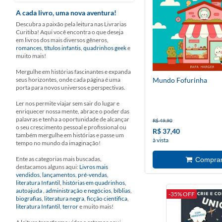
A cada livro, uma nova aventura!
Descubra a paixão pela leitura nas Livrarias
Curitiba! Aqui você encontra o que deseja
em livros dos mais diversos gêneros,
romances
,
títulos infantis
,
quadrinhos geek
e
muito mais!
Mergulhe em histórias fascinantes e expanda
seus horizontes, onde cada página é uma
Mundo Fofurinha
porta para novos universos e perspectivas.
Ler nos permite viajar sem sair do lugar e
enriquecer nossa mente, abrace o poder das
palavras e tenha a oportunidade de alcançar
R$ 49,90
o seu crescimento pessoal e profissional ou
R$ 37,40
também mergulhe em histórias e passe um
à vista
tempo no mundo da imaginação!
Ente as categorias mais buscadas,
destacamos alguns aqui:
Livros mais
vendidos
,
lançamentos
,
pré-vendas
,
literatura Infantil
,
histórias em quadrinhos
,
autoajuda
,
administração e negócios
,
bíblias
,
-35% OFF
biografias
,
literatura negra
,
ficção cientifica
,
literatura Infantil
,
terror
e muito mais!