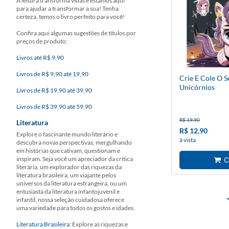
A leitura transforma vidas e estamos aqui
para ajudar a transformar a sua! Tenha
certeza, temos o livro perfeito para você!
Confira aqui algumas sugestões de títulos por
preços de produto:
Livros até R$ 9,90
Livros de R$ 9,90 até 19,90
Crie E Cole O 
Unicórnios
Livros de R$ 19,90 até 39,90
Livros de R$ 39,90 até 59,90
R$ 19,90
Literatura
R$ 12,90
Explore o fascinante mundo literário e
à vista
descubra novas perspectivas, mergulhando
em histórias que cativam, questionam e
inspiram. Seja você um apreciador da crítica
literária, um explorador das riquezas da
literatura brasileira, um viajante pelos
universos da literatura estrangeira, ou um
entusiasta da literatura infantojuvenil e
infantil, nossa seleção cuidadosa oferece
uma variedade para todos os gostos e idades.
Literatura Brasileira:
Explore as riquezas e