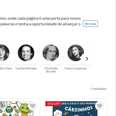
ontes, onde cada página é uma porta para novos
 palavras e tenha a oportunidade de alcançar o
Ver mais
nação! A leitura transforma vidas e estamos
para você!
dra Clare
Cecília Meireles
Charlotte
Clarice Lispector
Colleen Hoover
Brontë
7
-35% OFF