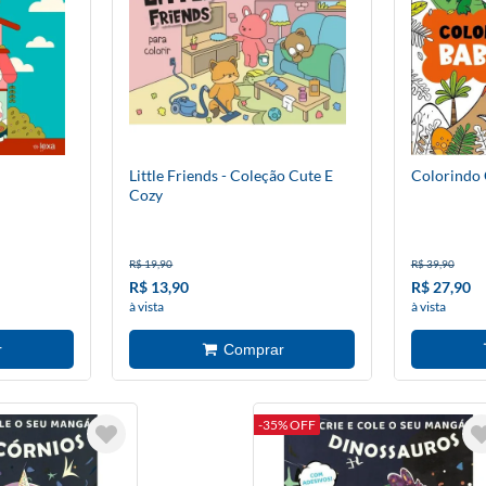
Little Friends - Coleção Cute E
Colorindo
Cozy
R$ 19,90
R$ 39,90
R$ 13,90
R$ 27,90
à vista
à vista
-35% OFF