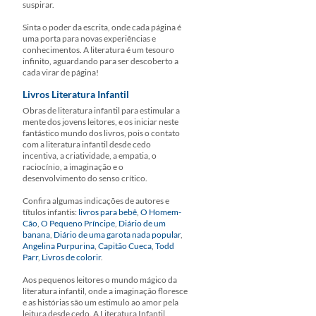
suspirar.
Sinta o poder da escrita, onde cada página é
uma porta para novas experiências e
conhecimentos. A literatura é um tesouro
infinito, aguardando para ser descoberto a
cada virar de página!
Livros Literatura Infantil
Obras de literatura infantil para estimular a
mente dos jovens leitores, e os iniciar neste
fantástico mundo dos livros, pois o contato
com a literatura infantil desde cedo
incentiva, a criatividade, a empatia, o
raciocínio, a imaginação e o
desenvolvimento do senso crítico.
Confira algumas indicações de autores e
títulos infantis:
livros para bebê
,
O Homem-
Cão
,
O Pequeno Príncipe
,
Diário de um
banana
,
Diário de uma garota nada popular
,
Angelina Purpurina
,
Capitão Cueca
,
Todd
Parr
,
Livros de colorir
.
Aos pequenos leitores o mundo mágico da
literatura infantil, onde a imaginação floresce
e as histórias são um estimulo ao amor pela
leitura desde cedo. A Literatura Infantil