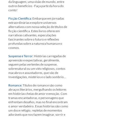
da linguagem, uma visão de mundo, entre
outros benefícios - Faça parte da hora do
conto!
Ficção Científica:
Embarque em jornadas
extraordinárias e explore universos
alternativos com nossa seleção de títulos de
ficção científica. Estes livros oferecem
narrativas cativantes, especulações
fascinantes sobre o futuro e reflexões
profundas sobre a natureza humana e o
cosmos.
Suspense e Terror:
Histórias carregadas de
apreensão e expectativas, geralmente,
seguem pelas vertentes de suspense,
sobrenatural ou um viés religiosos, contos
macabros e assustadores, que vão de
Investigações, mistérios e o lado sombrio...
Romance:
Títulos de romance são como
abraços literários, mergulhando os leitores
em histórias cheias de amor e emoção. Com
tramas encantadoras, e personagens que
enfrentam desafios, mas no final encontram
o amor verdadeiro. Essas histórias são como
um doce refúgio, repletas de momentos
adoráveis que nos fazem imaginar, sorrir e