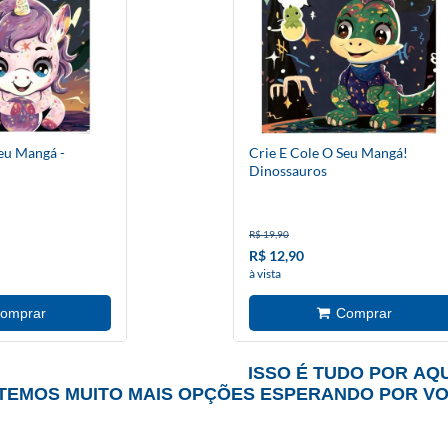
Seu Mangá -
Crie E Cole O Seu Mangá!
Dinossauros
R$ 19,90
R$ 12,90
à vista
ISSO É TUDO POR AQU
TEMOS MUITO MAIS OPÇÕES ESPERANDO POR V