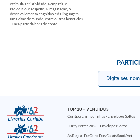
estimula a criatividade, a empatia, o
raciocínio, o respeito, a imaginação, o
desenvolvimento cognitivo e da linguagem,
uma visão de mundo, entre outros benefícios
- Faça parte da hora do conto!
PARTIC
TOP 10 + VENDIDOS
Curitiba Em Figurinhas - Envelopes Soltos
Harry Potter 2023 - Envelopes Soltos
As Regras De Ouro Dos Casais Saudáveis