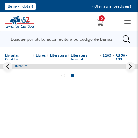
Bem-vindo(a)!
• Ofertas imperdíveis!
0
Livrarias
Livros
Literatura
Literatura
1205
R$ 50 -
Curitiba
Infantil
100