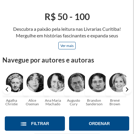
R$ 50 - 100
Descubra a paixão pela leitura nas Livrarias Curitiba!
Mergulhe em histórias fascinantes e expanda seus
horizontes, onde cada página é uma porta para novos
Ver mais
universos e perspectivas. Ler nos permite viajar sem sair do
lugar e enriquecer nossa mente, abrace o poder das palavras
Navegue por autores e autoras
e tenha a oportunidade de alcançar o seu crescimento
pessoal e profissional ou também mergulhe em histórias e
passe um tempo no mundo da imaginação! A leitura
transforma vidas e estamos aqui para ajudar a transformar a
sua! Tenha certeza, temos o livro perfeito para você!
Agatha
Alice
Ana Maria
Augusto
Brandon
Brené
C. S
Christie
Oseman
Machado
Cury
Sanderson
Brown
FILTRAR
ORDENAR