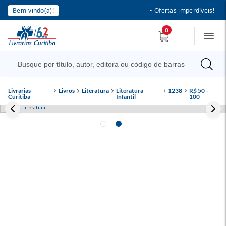
Bem-vindo(a)!
• Ofertas imperdíveis!
0
Livrarias
Livros
Literatura
Literatura
1238
R$ 50 -
Curitiba
Infantil
100