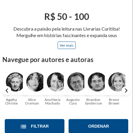
R$ 50 - 100
Descubra a paixão pela leitura nas Livrarias Curitiba!
Mergulhe em histórias fascinantes e expanda seus
horizontes, onde cada página é uma porta para novos
Ver mais
universos e perspectivas. Ler nos permite viajar sem sair do
lugar e enriquecer nossa mente, abrace o poder das palavras
Navegue por autores e autoras
e tenha a oportunidade de alcançar o seu crescimento
pessoal e profissional ou também mergulhe em histórias e
passe um tempo no mundo da imaginação! A leitura
transforma vidas e estamos aqui para ajudar a transformar a
sua! Tenha certeza, temos o livro perfeito para você!
Agatha
Alice
Ana Maria
Augusto
Brandon
Brené
C. S
Christie
Oseman
Machado
Cury
Sanderson
Brown
FILTRAR
ORDENAR