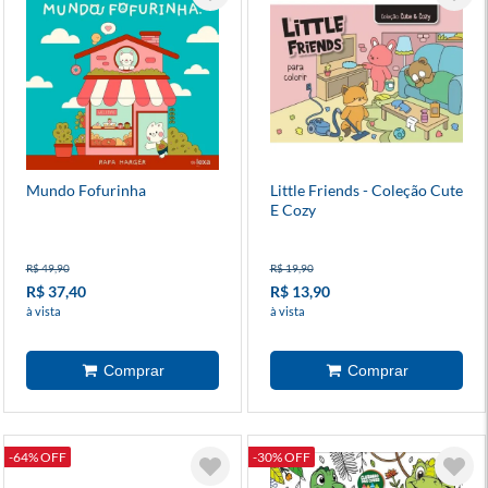
Mundo Fofurinha
Little Friends - Coleção Cute
E Cozy
R$ 49,90
R$ 19,90
R$ 37,40
R$ 13,90
à vista
à vista
-64% OFF
-30% OFF