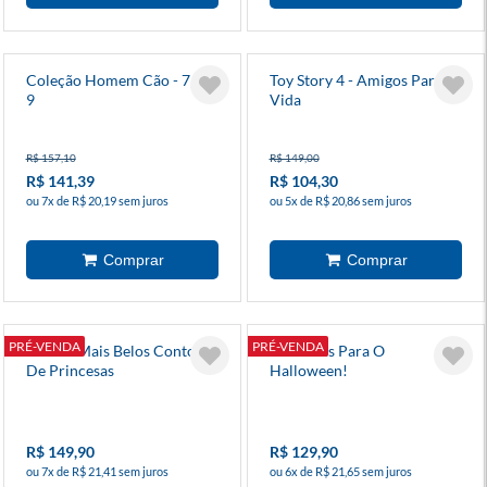
Coleção Homem Cão - 7, 8 e
Toy Story 4 - Amigos Para A
9
Vida
R$ 157,10
R$ 149,00
R$ 141,39
R$ 104,30
ou 7x de R$ 20,19 sem juros
ou 5x de R$ 20,86 sem juros
PRÉ-VENDA
PRÉ-VENDA
Box Os Mais Belos Contos
13 Noites Para O
De Princesas
Halloween!
R$ 149,90
R$ 129,90
ou 7x de R$ 21,41 sem juros
ou 6x de R$ 21,65 sem juros