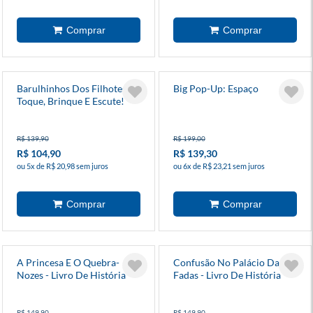
Barulhinhos Dos Filhotes!:
Big Pop-Up: Espaço
Toque, Brinque E Escute!
R$ 139,90
R$ 199,00
R$ 104,90
R$ 139,30
ou 5x de R$ 20,98 sem juros
ou 6x de R$ 23,21 sem juros
A Princesa E O Quebra-
Confusão No Palácio Das
Nozes - Livro De História
Fadas - Livro De História
Pop-Up
Pop-Up
R$ 149,90
R$ 149,90