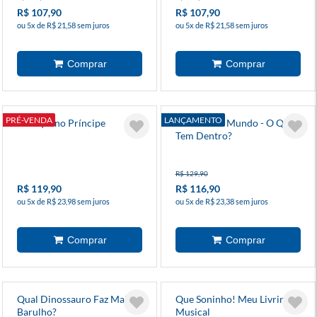
R$ 107,90
R$ 107,90
ou 5x de R$ 21,58 sem juros
ou 5x de R$ 21,58 sem juros
PRÉ-VENDA
LANÇAMENTO
O Pequeno Príncipe
Manual Do Mundo - O Que
Tem Dentro?
R$ 129,90
R$ 119,90
R$ 116,90
ou 5x de R$ 23,98 sem juros
ou 5x de R$ 23,38 sem juros
Qual Dinossauro Faz Mais
Que Soninho! Meu Livrinho
Barulho?
Musical