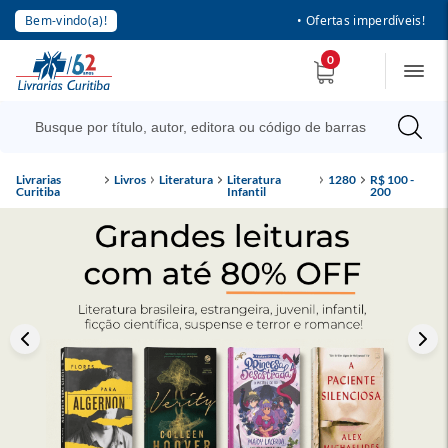
Bem-vindo(a)!
• Ofertas imperdíveis!
0
Livrarias
Livros
Literatura
Literatura
1280
R$ 100 -
Curitiba
Infantil
200