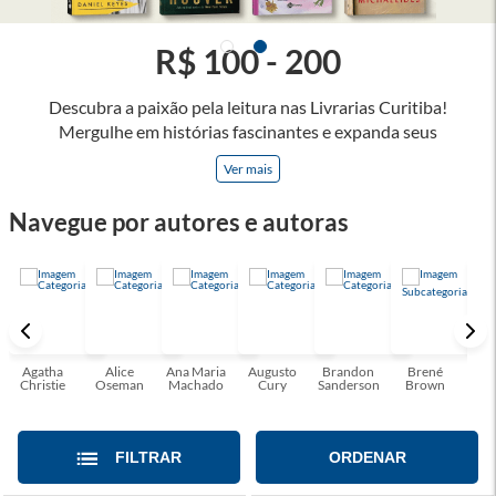
R$ 100 - 200
Descubra a paixão pela leitura nas Livrarias Curitiba!
Mergulhe em histórias fascinantes e expanda seus
horizontes, onde cada página é uma porta para novos
Ver mais
universos e perspectivas. Ler nos permite viajar sem sair do
lugar e enriquecer nossa mente, abrace o poder das palavras
Navegue por autores e autoras
e tenha a oportunidade de alcançar o seu crescimento
pessoal e profissional ou também mergulhe em histórias e
passe um tempo no mundo da imaginação! A leitura
transforma vidas e estamos aqui para ajudar a transformar a
sua! Tenha certeza, temos o livro perfeito para você!
Agatha
Alice
Ana Maria
Augusto
Brandon
Brené
C. S
Christie
Oseman
Machado
Cury
Sanderson
Brown
FILTRAR
ORDENAR