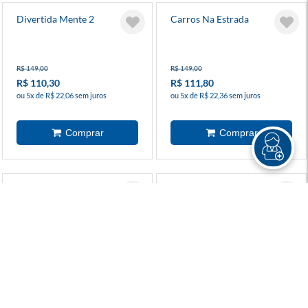
Divertida Mente 2
Carros Na Estrada
R$ 149,00
R$ 149,00
R$ 110,30
R$ 111,80
ou 5x de R$ 22,06 sem juros
ou 5x de R$ 22,36 sem juros
Meu Castelo De Princesas
Linha Do Tempo
R$ 169,90
R$ 199,90
R$ 118,90
R$ 143,90
ou 5x de R$ 23,78 sem juros
ou 7x de R$ 20,55 sem juros