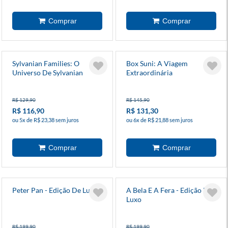
Sylvanian Families: O
Box Suni: A Viagem
Universo De Sylvanian
Extraordinária
Families - Guia Oficial
R$ 129,90
R$ 145,90
R$ 116,90
R$ 131,30
ou 5x de R$ 23,38 sem juros
ou 6x de R$ 21,88 sem juros
Peter Pan - Edição De Luxo
A Bela E A Fera - Edição De
Luxo
R$ 199,90
R$ 199,90