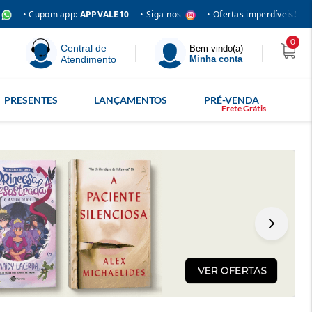
• Siga-nos
• Cupom app:
APPVALE10
• Ofertas imperdíveis!
0
Central de
Bem-vindo(a)
Atendimento
Minha conta
PRESENTES
LANÇAMENTOS
PRÉ-VENDA