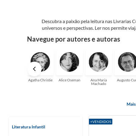
Descubra a paixão pela leitura nas Livrarias 
universos e perspectivas. Ler nos permite via
seu crescimento pessoal e profissional ou 
Navegue por autores e autoras
aqui para
Agatha Christie
Alice Oseman
Ana Maria
Augusto Cu
Machado
Mais
+VENDIDOS
Literatura Infantil