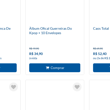
anca De
Àlbum Ofical Guerreiras Do
Caos Total
Kpop + 10 Envelopes
R$ 49,90
R$ 69,90
R$ 34,90
R$ 52,40
os
à vista
ou 2x de R$ 