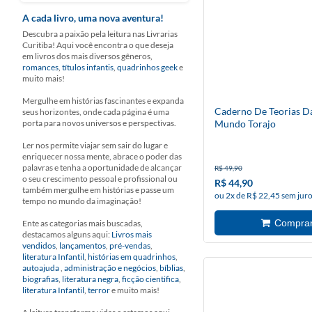
A cada livro, uma nova aventura!
Descubra a paixão pela leitura nas Livrarias
Curitiba! Aqui você encontra o que deseja
em livros dos mais diversos gêneros,
romances
,
títulos infantis
,
quadrinhos geek
e
muito mais!
Mergulhe em histórias fascinantes e expanda
Caderno De Teorias Da
seus horizontes, onde cada página é uma
porta para novos universos e perspectivas.
Mundo Torajo
Ler nos permite viajar sem sair do lugar e
enriquecer nossa mente, abrace o poder das
palavras e tenha a oportunidade de alcançar
R$ 49,90
o seu crescimento pessoal e profissional ou
R$ 44,90
também mergulhe em histórias e passe um
ou 2x de R$ 22,45 sem jur
tempo no mundo da imaginação!
Ente as categorias mais buscadas,
destacamos alguns aqui:
Livros mais
vendidos
,
lançamentos
,
pré-vendas
,
literatura Infantil
,
histórias em quadrinhos
,
autoajuda
,
administração e negócios
,
bíblias
,
biografias
,
literatura negra
,
ficção cientifica
,
literatura Infantil
,
terror
e muito mais!