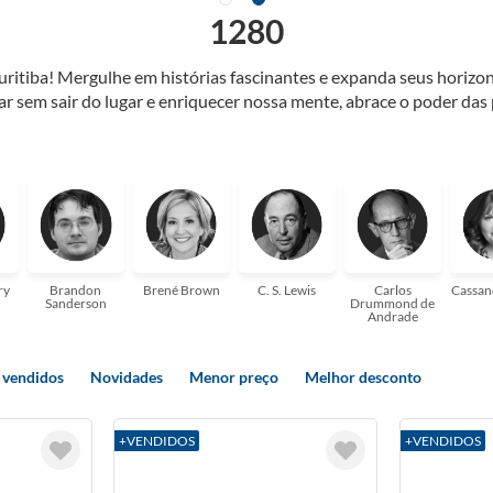
1280
Curitiba! Mergulhe em histórias fascinantes e expanda seus horiz
jar sem sair do lugar e enriquecer nossa mente, abrace o poder das
também mergulhe em histórias e passe um tempo no mundo da imagi
 ajudar a transformar a sua! Tenha certeza, temos o livro perfeito 
ry
Brandon
Brené Brown
C. S. Lewis
Carlos
Cassan
Sanderson
Drummond de
Andrade
 vendidos
Novidades
Menor preço
Melhor desconto
+VENDIDOS
+VENDIDOS