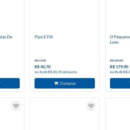
ulas De
Pipo E Fifi
O Pequeno 
Luxo
R$ 47,90
R$ 199,90
R$ 40,70
R$ 179,90
ou 2x de R$ 20,35 sem juros
ou 8x de R$ 