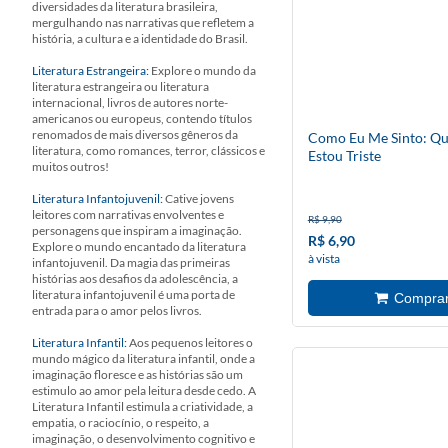
diversidades da literatura brasileira,
mergulhando nas narrativas que refletem a
história, a cultura e a identidade do Brasil.
Literatura Estrangeira:
Explore o mundo da
literatura estrangeira ou literatura
internacional, livros de autores norte-
americanos ou europeus, contendo títulos
renomados de mais diversos gêneros da
Como Eu Me Sinto: Q
literatura, como romances, terror, clássicos e
Estou Triste
muitos outros!
Literatura Infantojuvenil:
Cative jovens
leitores com narrativas envolventes e
R$ 9,90
personagens que inspiram a imaginação.
R$ 6,90
Explore o mundo encantado da literatura
à vista
infantojuvenil. Da magia das primeiras
histórias aos desafios da adolescência, a
literatura infantojuvenil é uma porta de
entrada para o amor pelos livros.
Literatura Infantil:
Aos pequenos leitores o
mundo mágico da literatura infantil, onde a
imaginação floresce e as histórias são um
estimulo ao amor pela leitura desde cedo. A
Literatura Infantil estimula a criatividade, a
empatia, o raciocínio, o respeito, a
imaginação, o desenvolvimento cognitivo e