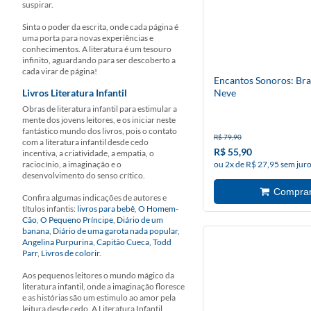
suspirar.
Sinta o poder da escrita, onde cada página é
uma porta para novas experiências e
conhecimentos. A literatura é um tesouro
infinito, aguardando para ser descoberto a
cada virar de página!
Encantos Sonoros: Br
Livros Literatura Infantil
Neve
Obras de literatura infantil para estimular a
mente dos jovens leitores, e os iniciar neste
fantástico mundo dos livros, pois o contato
R$ 79,90
com a literatura infantil desde cedo
R$ 55,90
incentiva, a criatividade, a empatia, o
raciocínio, a imaginação e o
ou 2x de R$ 27,95 sem jur
desenvolvimento do senso crítico.
Confira algumas indicações de autores e
títulos infantis:
livros para bebê
,
O Homem-
Cão
,
O Pequeno Príncipe
,
Diário de um
banana
,
Diário de uma garota nada popular
,
Angelina Purpurina
,
Capitão Cueca
,
Todd
Parr
,
Livros de colorir
.
Aos pequenos leitores o mundo mágico da
literatura infantil, onde a imaginação floresce
e as histórias são um estimulo ao amor pela
leitura desde cedo. A Literatura Infantil