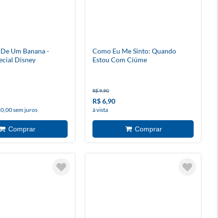
 De Um Banana -
Como Eu Me Sinto: Quando
ecial Disney
Estou Com Ciúme
R$ 9,90
R$ 6,90
20,00 sem juros
à vista