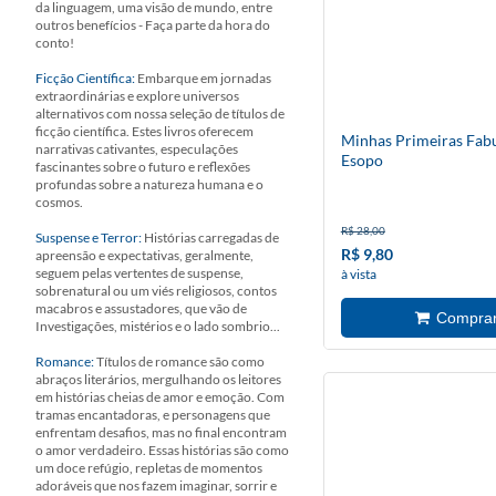
da linguagem, uma visão de mundo, entre
outros benefícios - Faça parte da hora do
conto!
Ficção Científica:
Embarque em jornadas
extraordinárias e explore universos
alternativos com nossa seleção de títulos de
ficção científica. Estes livros oferecem
Minhas Primeiras Fab
narrativas cativantes, especulações
Esopo
fascinantes sobre o futuro e reflexões
profundas sobre a natureza humana e o
cosmos.
R$ 28,00
Suspense e Terror:
Histórias carregadas de
R$ 9,80
apreensão e expectativas, geralmente,
seguem pelas vertentes de suspense,
à vista
sobrenatural ou um viés religiosos, contos
macabros e assustadores, que vão de
Investigações, mistérios e o lado sombrio...
Romance:
Títulos de romance são como
abraços literários, mergulhando os leitores
em histórias cheias de amor e emoção. Com
tramas encantadoras, e personagens que
enfrentam desafios, mas no final encontram
o amor verdadeiro. Essas histórias são como
um doce refúgio, repletas de momentos
adoráveis que nos fazem imaginar, sorrir e