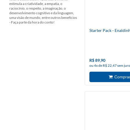
estimula a criatividade, a empatia, o
raciocínio, o respeito, a imaginação, o
desenvolvimento cognitivo e da linguagem,
uma visão de mundo, entre outros benefícios
- Faça parte da hora do conto!
Starter Pack - Enaldi
R$ 89,90
ou 4x de R$ 22,47 sem jur