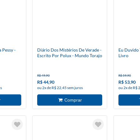
 Pessy -
Diário Dos Mistérios De Verade -
Eu Duvido 
Escrito Por Polux - Mundo Torajo
Livro
R$ 49,90
R$ 59,90
R$ 44,90
R$ 53,90
os
ou 2x de R$ 22,45 sem juros
ou 2x de R$ 