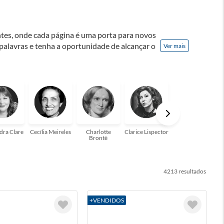
ontes, onde cada página é uma porta para novos
 palavras e tenha a oportunidade de alcançar o
Ver mais
nação! A leitura transforma vidas e estamos
para você!
dra Clare
Cecília Meireles
Charlotte
Clarice Lispector
Colleen Hoover
Brontë
4213
+VENDIDOS