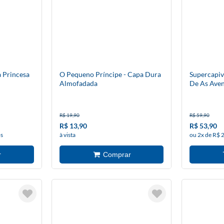
 Princesa
O Pequeno Príncipe - Capa Dura
Supercapiv
Almofadada
De As Aven
R$ 19,90
R$ 59,90
R$ 13,90
R$ 53,90
os
à vista
ou 2x de R$ 