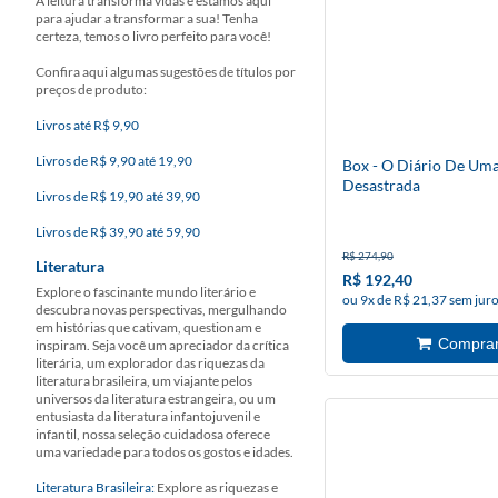
A leitura transforma vidas e estamos aqui
para ajudar a transformar a sua! Tenha
certeza, temos o livro perfeito para você!
Confira aqui algumas sugestões de títulos por
preços de produto:
Livros até R$ 9,90
Livros de R$ 9,90 até 19,90
Box - O Diário De Uma
Desastrada
Livros de R$ 19,90 até 39,90
Livros de R$ 39,90 até 59,90
R$ 274,90
Literatura
R$ 192,40
Explore o fascinante mundo literário e
ou 9x de R$ 21,37 sem jur
descubra novas perspectivas, mergulhando
em histórias que cativam, questionam e
inspiram. Seja você um apreciador da crítica
literária, um explorador das riquezas da
literatura brasileira, um viajante pelos
universos da literatura estrangeira, ou um
entusiasta da literatura infantojuvenil e
infantil, nossa seleção cuidadosa oferece
uma variedade para todos os gostos e idades.
Literatura Brasileira:
Explore as riquezas e