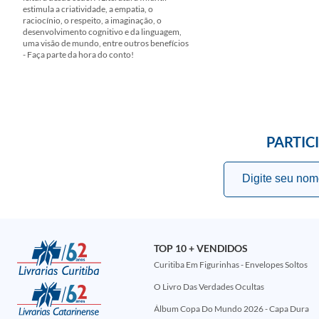
estimula a criatividade, a empatia, o
raciocínio, o respeito, a imaginação, o
desenvolvimento cognitivo e da linguagem,
uma visão de mundo, entre outros benefícios
- Faça parte da hora do conto!
PARTIC
TOP 10 + VENDIDOS
Curitiba Em Figurinhas - Envelopes Soltos
O Livro Das Verdades Ocultas
Álbum Copa Do Mundo 2026 - Capa Dura