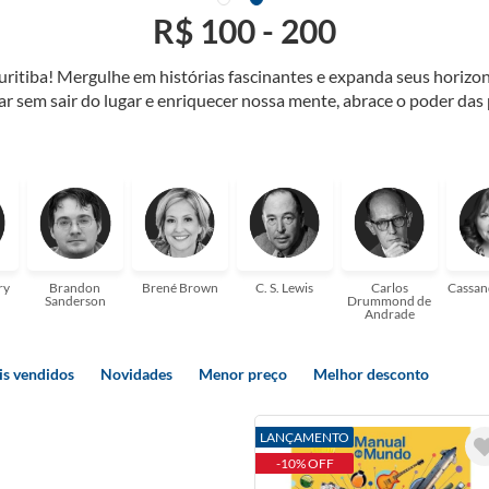
R$ 100 - 200
Curitiba! Mergulhe em histórias fascinantes e expanda seus horiz
jar sem sair do lugar e enriquecer nossa mente, abrace o poder das
também mergulhe em histórias e passe um tempo no mundo da imagi
 ajudar a transformar a sua! Tenha certeza, temos o livro perfeito 
ry
Brandon
Brené Brown
C. S. Lewis
Carlos
Cassan
Sanderson
Drummond de
Andrade
s vendidos
Novidades
Menor preço
Melhor desconto
LANÇAMENTO
-10% OFF