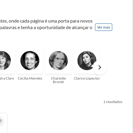
ontes, onde cada página é uma porta para novos
 palavras e tenha a oportunidade de alcançar o
Ver mais
nação! A leitura transforma vidas e estamos
para você!
dra Clare
Cecília Meireles
Charlotte
Clarice Lispector
Colleen Hoover
Brontë
1