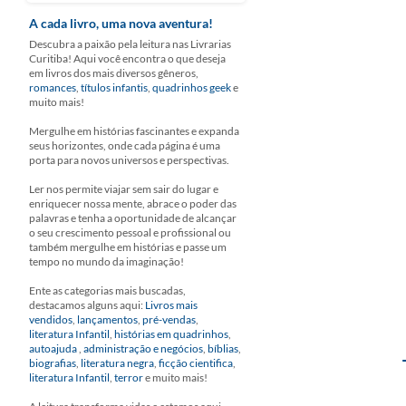
A cada livro, uma nova aventura!
Descubra a paixão pela leitura nas Livrarias
Curitiba! Aqui você encontra o que deseja
em livros dos mais diversos gêneros,
romances
,
títulos infantis
,
quadrinhos geek
e
muito mais!
Mergulhe em histórias fascinantes e expanda
seus horizontes, onde cada página é uma
porta para novos universos e perspectivas.
Ler nos permite viajar sem sair do lugar e
enriquecer nossa mente, abrace o poder das
palavras e tenha a oportunidade de alcançar
o seu crescimento pessoal e profissional ou
também mergulhe em histórias e passe um
tempo no mundo da imaginação!
Ente as categorias mais buscadas,
destacamos alguns aqui:
Livros mais
vendidos
,
lançamentos
,
pré-vendas
,
literatura Infantil
,
histórias em quadrinhos
,
autoajuda
,
administração e negócios
,
bíblias
,
biografias
,
literatura negra
,
ficção cientifica
,
literatura Infantil
,
terror
e muito mais!