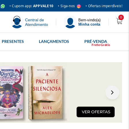
• Siga-nos
• Cupom app:
APPVALE10
• Ofertas imperdíveis!
0
Central de
Bem-vindo(a)
Atendimento
Minha conta
PRESENTES
LANÇAMENTOS
PRÉ-VENDA