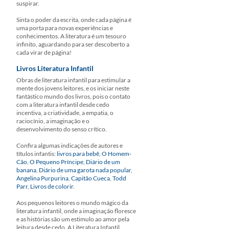
suspirar.
Sinta o poder da escrita, onde cada página é
uma porta para novas experiências e
conhecimentos. A literatura é um tesouro
infinito, aguardando para ser descoberto a
cada virar de página!
Livros Literatura Infantil
Obras de literatura infantil para estimular a
mente dos jovens leitores, e os iniciar neste
fantástico mundo dos livros, pois o contato
com a literatura infantil desde cedo
incentiva, a criatividade, a empatia, o
raciocínio, a imaginação e o
desenvolvimento do senso crítico.
Confira algumas indicações de autores e
títulos infantis:
livros para bebê
,
O Homem-
Cão
,
O Pequeno Príncipe
,
Diário de um
banana
,
Diário de uma garota nada popular
,
Angelina Purpurina
,
Capitão Cueca
,
Todd
Parr
,
Livros de colorir
.
Aos pequenos leitores o mundo mágico da
literatura infantil, onde a imaginação floresce
e as histórias são um estimulo ao amor pela
leitura desde cedo. A Literatura Infantil