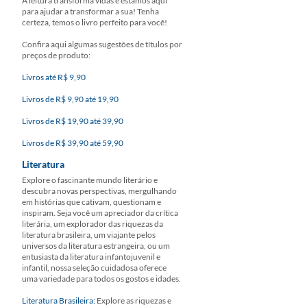
A leitura transforma vidas e estamos aqui
para ajudar a transformar a sua! Tenha
certeza, temos o livro perfeito para você!
Confira aqui algumas sugestões de títulos por
preços de produto:
Livros até R$ 9,90
Livros de R$ 9,90 até 19,90
Livros de R$ 19,90 até 39,90
Livros de R$ 39,90 até 59,90
Literatura
Explore o fascinante mundo literário e
descubra novas perspectivas, mergulhando
em histórias que cativam, questionam e
inspiram. Seja você um apreciador da crítica
literária, um explorador das riquezas da
literatura brasileira, um viajante pelos
universos da literatura estrangeira, ou um
entusiasta da literatura infantojuvenil e
infantil, nossa seleção cuidadosa oferece
uma variedade para todos os gostos e idades.
Literatura Brasileira:
Explore as riquezas e