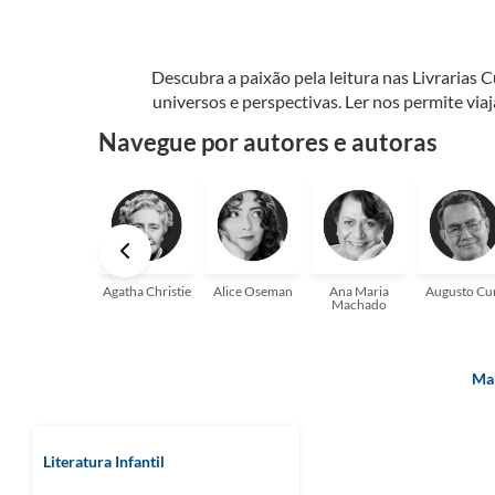
Descubra a paixão pela leitura nas Livrarias 
universos e perspectivas. Ler nos permite via
seu crescimento pessoal e profissional ou 
Navegue por autores e autoras
aqui para
Agatha Christie
Alice Oseman
Ana Maria
Augusto Cu
Machado
Mai
Literatura Infantil