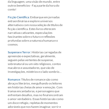
da linguagem, uma visão de mundo, entre
outros benefícios - Faça parte da hora do
conto!
Ficção Científica:
Embarque em jornadas
extraordinárias e explore universos
alternativos com nossa seleção de títulos de
ficção científica. Estes livros oferecem
narrativas cativantes, especulações
fascinantes sobre o futuro e reflexões
profundas sobre a natureza humana e o
cosmos.
Suspense e Terror:
Histórias carregadas de
apreensão e expectativas, geralmente,
seguem pelas vertentes de suspense,
sobrenatural ou um viés religiosos, contos
macabros e assustadores, que vão de
Investigações, mistérios e o lado sombrio...
Romance:
Títulos de romance são como
abraços literários, mergulhando os leitores
em histórias cheias de amor e emoção. Com
tramas encantadoras, e personagens que
enfrentam desafios, mas no final encontram
o amor verdadeiro. Essas histórias são como
um doce refúgio, repletas de momentos
adoráveis que nos fazem imaginar, sorrir e