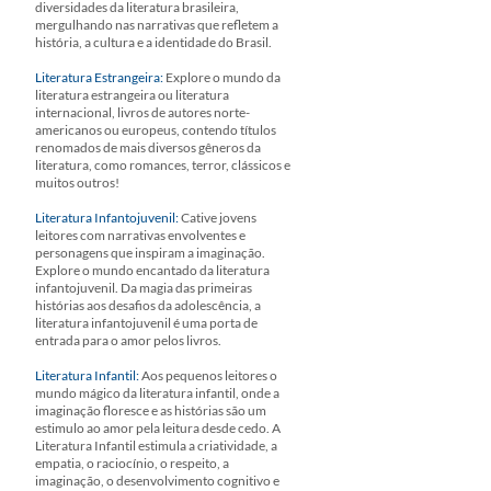
diversidades da literatura brasileira,
mergulhando nas narrativas que refletem a
história, a cultura e a identidade do Brasil.
Literatura Estrangeira:
Explore o mundo da
literatura estrangeira ou literatura
internacional, livros de autores norte-
americanos ou europeus, contendo títulos
renomados de mais diversos gêneros da
literatura, como romances, terror, clássicos e
muitos outros!
Literatura Infantojuvenil:
Cative jovens
leitores com narrativas envolventes e
personagens que inspiram a imaginação.
Explore o mundo encantado da literatura
infantojuvenil. Da magia das primeiras
histórias aos desafios da adolescência, a
literatura infantojuvenil é uma porta de
entrada para o amor pelos livros.
Literatura Infantil:
Aos pequenos leitores o
mundo mágico da literatura infantil, onde a
imaginação floresce e as histórias são um
estimulo ao amor pela leitura desde cedo. A
Literatura Infantil estimula a criatividade, a
empatia, o raciocínio, o respeito, a
imaginação, o desenvolvimento cognitivo e