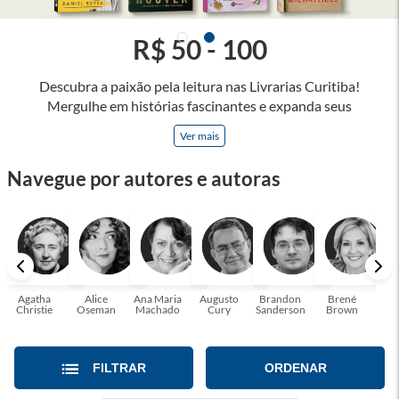
R$ 50 - 100
Descubra a paixão pela leitura nas Livrarias Curitiba!
Mergulhe em histórias fascinantes e expanda seus
horizontes, onde cada página é uma porta para novos
Ver mais
universos e perspectivas. Ler nos permite viajar sem sair do
lugar e enriquecer nossa mente, abrace o poder das palavras
Navegue por autores e autoras
e tenha a oportunidade de alcançar o seu crescimento
pessoal e profissional ou também mergulhe em histórias e
passe um tempo no mundo da imaginação! A leitura
transforma vidas e estamos aqui para ajudar a transformar a
sua! Tenha certeza, temos o livro perfeito para você!
Agatha
Alice
Ana Maria
Augusto
Brandon
Brené
C. S
Christie
Oseman
Machado
Cury
Sanderson
Brown
FILTRAR
ORDENAR