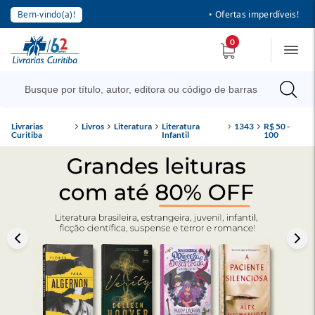
Bem-vindo(a)!
• Ofertas imperdíveis!
0
Livrarias
Livros
Literatura
Literatura
1343
R$ 50 -
Curitiba
Infantil
100