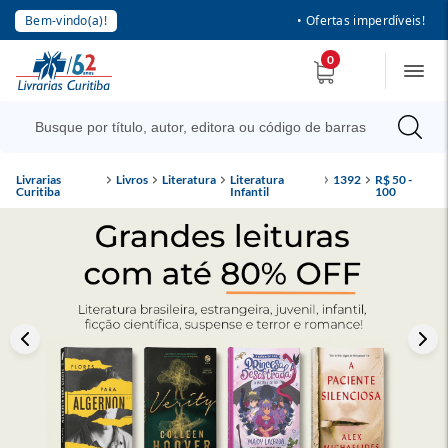
Bem-vindo(a)!
• Ofertas imperdíveis!
0
Livrarias
Livros
Literatura
Literatura
1392
R$ 50 -
Curitiba
Infantil
100