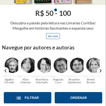
R$ 50 - 100
Descubra a paixão pela leitura nas Livrarias Curitiba!
Mergulhe em histórias fascinantes e expanda seus
horizontes, onde cada página é uma porta para novos
Ver mais
universos e perspectivas. Ler nos permite viajar sem sair do
lugar e enriquecer nossa mente, abrace o poder das palavras
Navegue por autores e autoras
e tenha a oportunidade de alcançar o seu crescimento
pessoal e profissional ou também mergulhe em histórias e
passe um tempo no mundo da imaginação! A leitura
transforma vidas e estamos aqui para ajudar a transformar a
sua! Tenha certeza, temos o livro perfeito para você!
Agatha
Alice
Ana Maria
Augusto
Brandon
Brené
C. S
Christie
Oseman
Machado
Cury
Sanderson
Brown
FILTRAR
ORDENAR