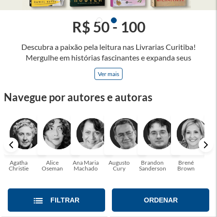
R$ 50 - 100
Descubra a paixão pela leitura nas Livrarias Curitiba!
Mergulhe em histórias fascinantes e expanda seus
horizontes, onde cada página é uma porta para novos
Ver mais
universos e perspectivas. Ler nos permite viajar sem sair do
lugar e enriquecer nossa mente, abrace o poder das palavras
Navegue por autores e autoras
e tenha a oportunidade de alcançar o seu crescimento
pessoal e profissional ou também mergulhe em histórias e
passe um tempo no mundo da imaginação! A leitura
transforma vidas e estamos aqui para ajudar a transformar a
sua! Tenha certeza, temos o livro perfeito para você!
Agatha
Alice
Ana Maria
Augusto
Brandon
Brené
C. S
Christie
Oseman
Machado
Cury
Sanderson
Brown
FILTRAR
ORDENAR