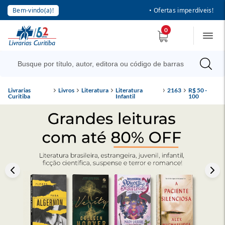
Bem-vindo(a)!
• Ofertas imperdíveis!
0
Livrarias
Livros
Literatura
Literatura
2163
R$ 50 -
Curitiba
Infantil
100